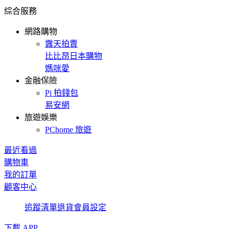
綜合服務
網路購物
露天拍賣
比比昂日本購物
媽咪愛
金融保險
Pi 拍錢包
易安網
旅遊娛樂
PChome 旅遊
最近看過
購物車
我的訂單
顧客中心
追蹤清單
退貨
會員設定
下載 APP