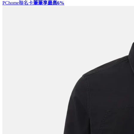
PChome聯名卡
筆筆享最高
6%