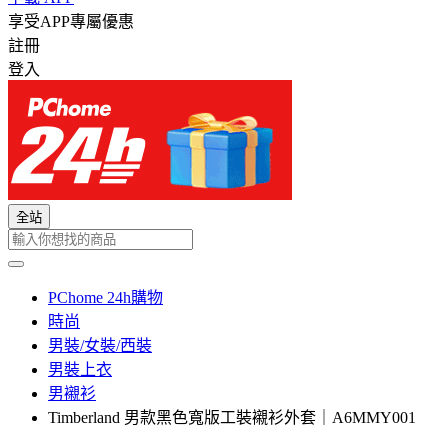
享受APP專屬優惠
註冊
登入
全站
PChome 24h購物
時尚
男裝/女裝/西裝
男裝上衣
男襯衫
Timberland 男款黑色寬版工裝襯衫外套｜A6MMY001