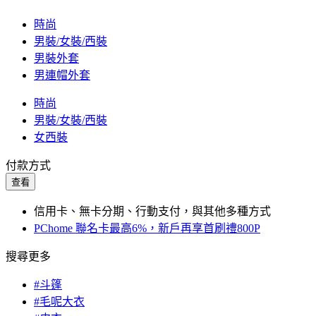
時尚
男裝/女裝/西裝
男裝外套
男連帽外套
時尚
男裝/女裝/西裝
女西裝
付款方式
查看
信用卡、無卡分期、行動支付，與其他多種方式
PChome 聯名卡最高6%，新戶再享首刷禮800P
搜尋更多
#斗篷
#毛呢大衣