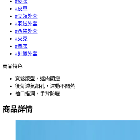
#皮衣
#皮草
#立領外套
#羽絨外套
#西裝外套
#夾克
#風衣
#針織外套
商品特色
寬鬆版型，遮肉顯瘦
後背透氣網孔，運動不悶熱
袖口指洞，手背防曬
商品詳情