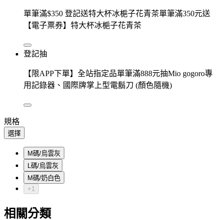
單筆滿$350 登記送特大杯冰梔子花青茶單筆滿350元送
【電子票券】特大杯冰梔子花青茶
登記抽
【限APP下單】全站指定品單筆滿888元抽Mio gogoro專
用記錄器、國際牌掌上型電鬍刀 (顏色隨機)
規格
選擇
M碼/烏雲灰
L碼/烏雲灰
M碼/奶白色
+1
相關分類