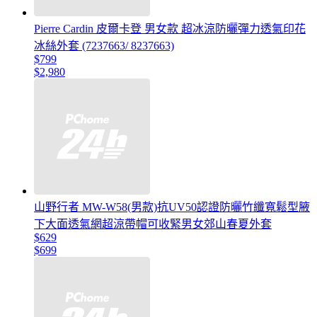
Pierre Cardin 皮爾卡登 男女款 超冰涼防曬彈力透氣印花
冰絲外套 (7237663/ 8237663)
$799
$2,980
山野行者 MW-W58(男款)抗UV50認證防曬竹纖寬鬆型腋
下大面透氣網超涼帶帽可收緊男女郊山春夏外套
$629
$699