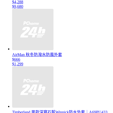
$4,288
$9,680
AirMan 秋冬防潑水防風外套
$666
$1,299
Timberland 男款深寶石藍Winnick防水外套｜A69PU433