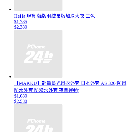
HeHa 現貨 韓版羽絨長版加厚大衣 三色
$1,785
$2,380
【MAKKU】輕量蓄光風衣外套 日本外套 AS-320(防風
防水外套 防潑水外套 夜間運動)
$1,080
$2,580