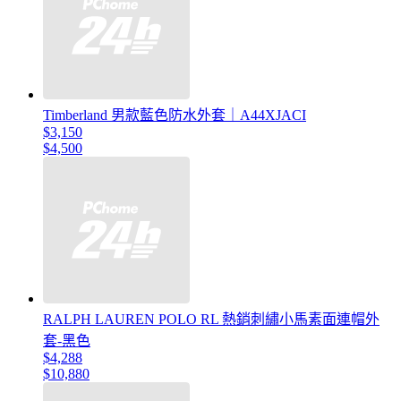
Timberland 男款藍色防水外套｜A44XJACI
$3,150
$4,500
RALPH LAUREN POLO RL 熱銷刺繡小馬素面連帽外
套-黑色
$4,288
$10,880