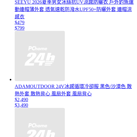
SEEYU 2026夏季男女冰絲抗UV涼感防曬衣 戶外釣魚運
動連帽薄外套 透氣速乾防潑水UPF50+防曬外套 連帽涼
感衣
$479
$799
ADAMOUTDOOR 24V冰感循環冷卻服 黑色/沙漠色 散
熱外套 散熱背心 風扇外套 風扇背心
$2,490
$3,490