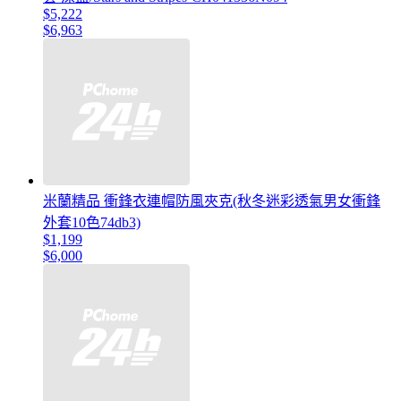
$5,222
$6,963
米蘭精品 衝鋒衣連帽防風夾克(秋冬迷彩透氣男女衝鋒
外套10色74db3)
$1,199
$6,000