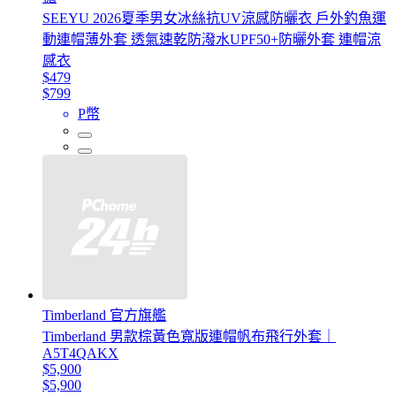
SEEYU 2026夏季男女冰絲抗UV涼感防曬衣 戶外釣魚運
動連帽薄外套 透氣速乾防潑水UPF50+防曬外套 連帽涼
感衣
$479
$799
P幣
Timberland 官方旗艦
Timberland 男款棕黃色寬版連帽帆布飛行外套｜
A5T4QAKX
$5,900
$5,900