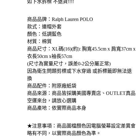
如下水拆標 不退貨!!!!
商品品牌：Ralph Lauren POLO
款式：連帽外套
顏色：低調藍色
材質：棉質
商品尺寸：XL碼(16)(約): 胸寬45.5cm x 肩寬37cm x
衣長50cm x袖長57cm
(尺寸為實量尺寸，誤差0-2公分屬正常)
因為衛生問題剪標或下水穿過 或拆標籤即無法退
換
商品配件：附原廠紙袋
商品來源：商品皆採購美國專賣店、OUTLET真品
空運來台，請放心選購
商品產地：依實際商品本身
★注意事項：商品圖檔顏色因電腦螢幕設定差異會
略有不同，以實際商品顏色為準。