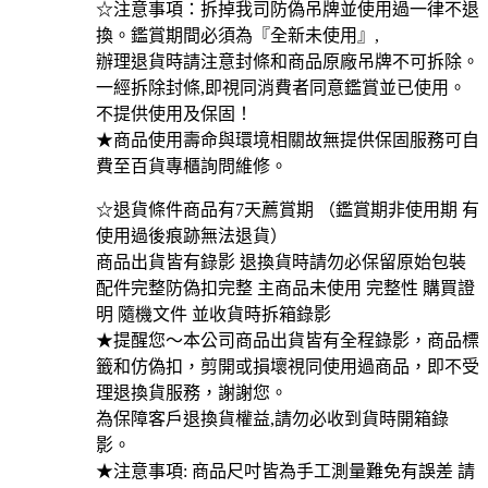
☆注意事項：拆掉我司防偽吊牌並使用過一律不退
換。鑑賞期間必須為『全新未使用』,
辦理退貨時請注意封條和商品原廠吊牌不可拆除。
一經拆除封條,即視同消費者同意鑑賞並已使用。
不提供使用及保固！
★商品使用壽命與環境相關故無提供保固服務可自
費至百貨專櫃詢問維修。
☆退貨條件商品有7天薦賞期 （鑑賞期非使用期 有
使用過後痕跡無法退貨）
商品出貨皆有錄影 退換貨時請勿必保留原始包裝
配件完整防偽扣完整 主商品未使用 完整性 購買證
明 隨機文件 並收貨時拆箱錄影
★提醒您〜本公司商品出貨皆有全程錄影，商品標
籤和仿偽扣，剪開或損壞視同使用過商品，即不受
理退換貨服務，謝謝您。
為保障客戶退換貨權益,請勿必收到貨時開箱錄
影。
★注意事項: 商品尺吋皆為手工測量難免有誤差 請