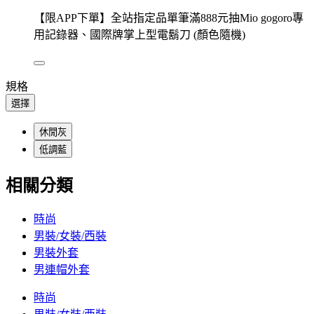
【限APP下單】全站指定品單筆滿888元抽Mio gogoro專
用記錄器、國際牌掌上型電鬍刀 (顏色隨機)
規格
選擇
休閒灰
低調藍
相關分類
時尚
男裝/女裝/西裝
男裝外套
男連帽外套
時尚