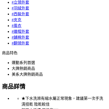
#立領外套
#羽絨外套
#西裝外套
#夾克
#風衣
#連帽外套
#鋪棉外套
#翻領外套
商品特色
運動系列首選
大牌熱銷商品
美系大牌熱銷商品
商品詳情
★下水洗滌有縮水屬正常現象，建議第一次手洗
清扭乾 陰乾較佳