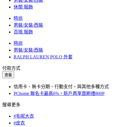
男裝/女裝/西裝
休閒 服飾
時尚
男裝/女裝/西裝
百搭 服飾
時尚
男裝/女裝/西裝
RALPH LAUREN POLO 外套
付款方式
查看
信用卡、無卡分期、行動支付，與其他多種方式
PChome 聯名卡最高6%，新戶再享首刷禮800P
搜尋更多
#毛呢大衣
#皮衣