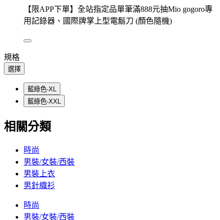
【限APP下單】全站指定品單筆滿888元抽Mio gogoro專
用記錄器、國際牌掌上型電鬍刀 (顏色隨機)
規格
選擇
藍綠色-XL
藍綠色-XXL
相關分類
時尚
男裝/女裝/西裝
男裝上衣
男針織衫
時尚
男裝/女裝/西裝