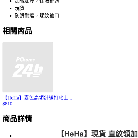
加絨加厚，保暖舒適
現貨
防滑耐磨，螺紋袖口
相關商品
【HeHa】素色高領針織打底上...
$810
商品詳情
【HeHa】
現貨
直紋領加