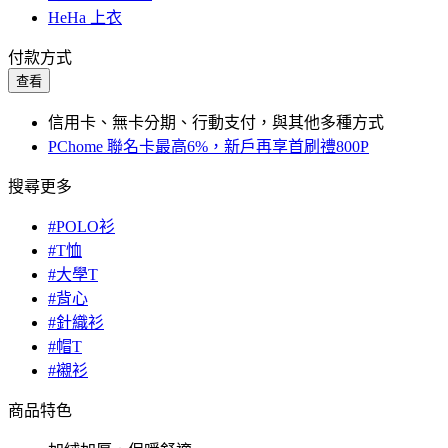
HeHa 上衣
付款方式
查看
信用卡、無卡分期、行動支付，與其他多種方式
PChome 聯名卡最高6%，新戶再享首刷禮800P
搜尋更多
#POLO衫
#T恤
#大學T
#背心
#針織衫
#帽T
#襯衫
商品特色