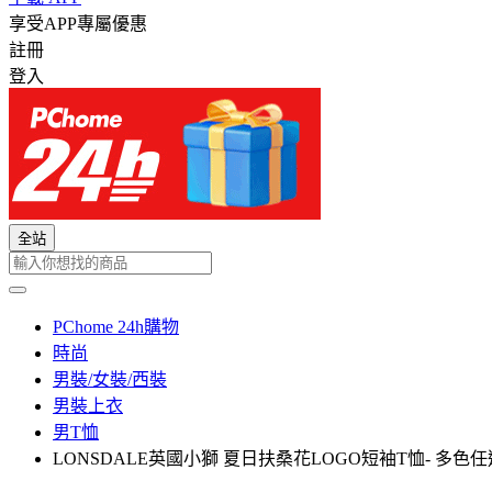
享受APP專屬優惠
註冊
登入
全站
PChome 24h購物
時尚
男裝/女裝/西裝
男裝上衣
男T恤
LONSDALE英國小獅 夏日扶桑花LOGO短袖T恤- 多色任選 