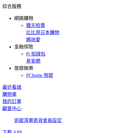
綜合服務
網路購物
露天拍賣
比比昂日本購物
媽咪愛
金融保險
Pi 拍錢包
易安網
旅遊娛樂
PChome 旅遊
最近看過
購物車
我的訂單
顧客中心
追蹤清單
退貨
會員設定
下載 APP