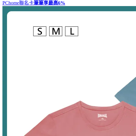
PChome聯名卡
筆筆享最高
6%