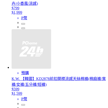
卉/小香風/涼感)
$799
$1,999
P幣
預購
K.W. 【韓國】KD2878前扣開襟涼感天絲棉褲(棉麻褲/寬
褲/女褲/五分褲/短褲)
$599
$1,599
P幣