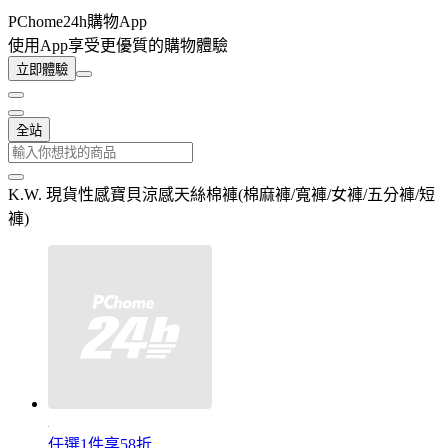
PChome24h購物App
使用App享受更優質的購物體驗
立即體驗
全站
K.W. 現貨性感寶貝涼感天絲棉褲(棉麻褲/寬褲/女褲/五分褲/短
褲)
任選1件享58折