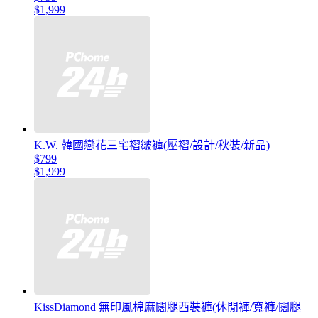
$1,999
K.W. 韓國戀花三宅褶皺褲(壓褶/設計/秋裝/新品)
$799
$1,999
KissDiamond 無印風棉麻闊腿西裝褲(休閒褲/寬褲/闊腿