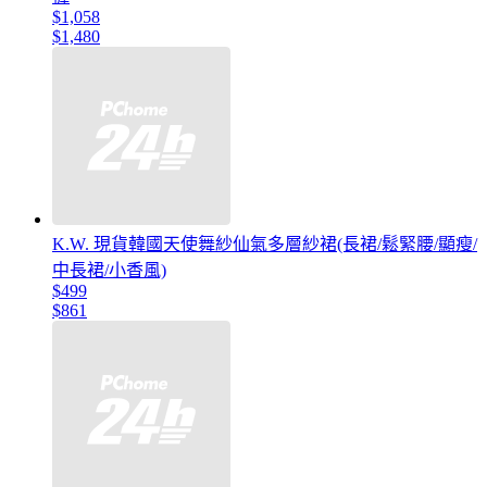
$1,058
$1,480
K.W. 現貨韓國天使舞紗仙氣多層紗裙(長裙/鬆緊腰/顯瘦/
中長裙/小香風)
$499
$861