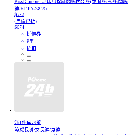
KissDiamond 無印風棉麻闊腿西裝褲(休閒褲/寬褲/闊腿
褲/KDPY-Z859)
$572
(售價已折)
$674
折價券
P幣
折扣
滿1件享79折
涼感長褲/女長褲/寬褲