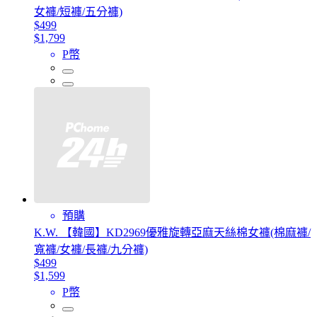
女褲/短褲/五分褲)
$499
$1,799
P幣
預購
K.W. 【韓國】KD2969優雅旋轉亞麻天絲棉女褲(棉麻褲/
寬褲/女褲/長褲/九分褲)
$499
$1,599
P幣