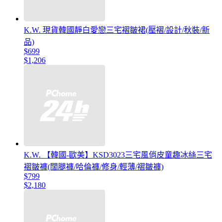
K.W. 現貨韓國靜白愛戀三宅褶皺裙(壓褶/設計/秋裝/新
品)
$699
$1,206
K.W. 【韓國-歐美】KSD3023三宅風俏皮童趣冰絲三宅
褶皺褲(闊腿褲/哈倫褲/修身/輕薄/褶皺褲)
$799
$2,180