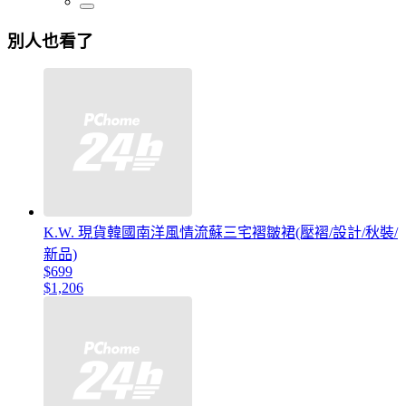
別人也看了
K.W. 現貨韓國南洋風情流蘇三宅褶皺裙(壓褶/設計/秋裝/
新品)
$699
$1,206