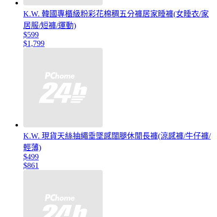
K.W. 韓國專櫃級粉彩花棉稠五分褲居家睡褲(女睡衣/家
居服/短褲/運動)
$599
$1,799
K.W. 現貨天絲抽繩垂墜感闊腿休閒長褲(涼感褲/牛仔褲/
輕薄)
$499
$861