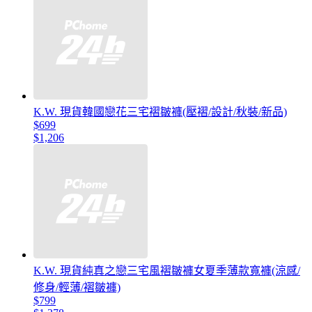
K.W. 現貨韓國戀花三宅褶皺褲(壓褶/設計/秋裝/新品)
$699
$1,206
K.W. 現貨純真之戀三宅風褶皺褲女夏季薄款寬褲(涼感/
修身/輕薄/褶皺褲)
$799