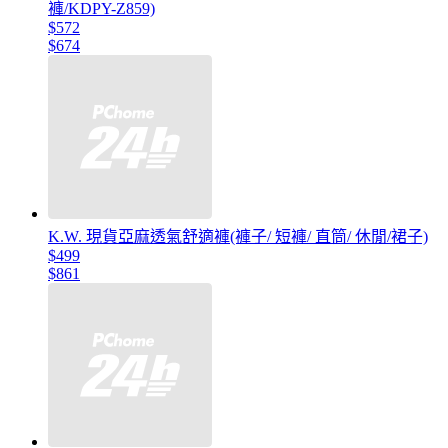
褲/KDPY-Z859)
$572
$674
K.W. 現貨亞麻透氣舒適褲(褲子/ 短褲/ 直筒/ 休閒/裙子)
$499
$861