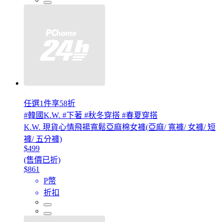
任選1件享58折
#韓國K.W. #下著 #秋冬穿搭 #春夏穿搭
K.W. 現貨心情飛揚寬鬆亞麻棉女褲(亞麻/ 寬褲/ 女褲/ 短
褲/ 五分褲)
$499
(售價已折)
$861
P幣
折扣