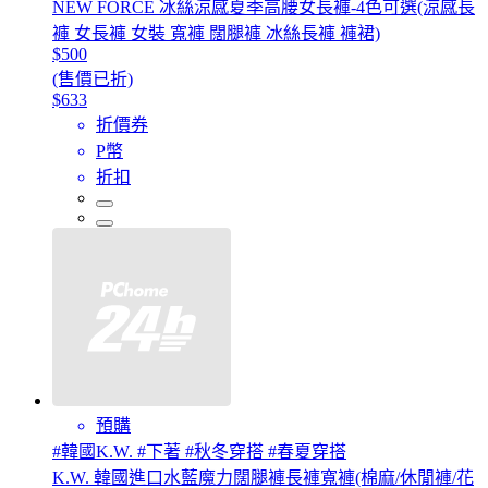
NEW FORCE 冰絲涼感夏季高腰女長褲-4色可選(涼感長
褲 女長褲 女裝 寬褲 闊腿褲 冰絲長褲 褲裙)
$500
(售價已折)
$633
折價券
P幣
折扣
預購
#韓國K.W. #下著 #秋冬穿搭 #春夏穿搭
K.W. 韓國進口水藍魔力闊腿褲長褲寬褲(棉麻/休閒褲/花