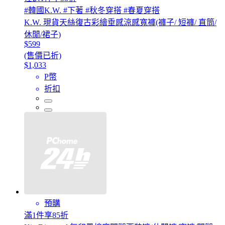
#韓國K.W. #下著 #秋冬穿搭 #春夏穿搭
K.W. 現貨天絲復古彩繪垂感涼感寬褲(褲子/ 短褲/ 直筒/
休閒/裙子)
$599
(售價已折)
$1,033
P幣
折扣
預購
滿1件享85折