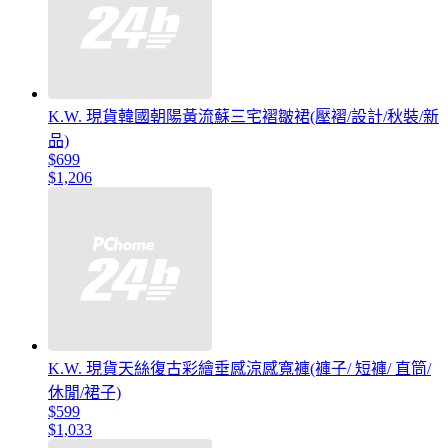
K.W. 現貨韓國朝陽黃流蘇三宅褶皺裙(壓褶/設計/秋裝/新
品)
$699
$1,206
K.W. 現貨天絲復古彩繪垂感涼感寬褲(褲子/ 短褲/ 直筒/
休閒/裙子)
$599
$1,033