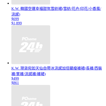
K.W. 韓國空運幸福甜氛雪紡裙(雪紡/花卉/印花/小香風/
涼感)
$699
$1,899
K.W. 現貨宛如天仙自帶冰涼感加倍顯瘦褲裙(長褲/西裝
褲/寛褲/涼感褲/褲裙)
$499
$861