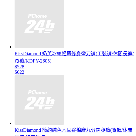
KissDiamond 奶芙冰絲輕薄修身彎刀褲(工裝褲/休閒長褲/
寬褲/KDPY-2605)
$528
$622
KissDiamond 簡約純色木耳邊棉麻九分闊腿褲(寬褲/休閒