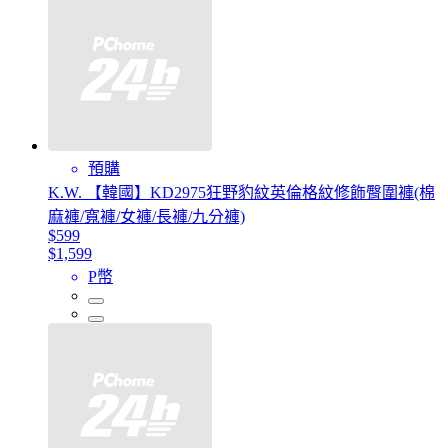
預購
K.W. 【韓國】KD2975狂野豹紋英倫格紋修飾臀圍褲(棉
麻褲/寬褲/女褲/長褲/九分褲)
$599
$1,599
P幣