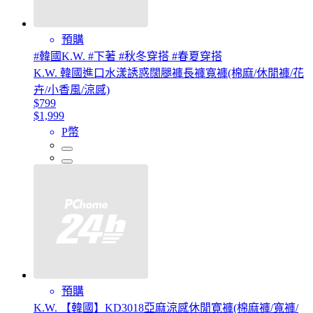
預購
#韓國K.W. #下著 #秋冬穿搭 #春夏穿搭
K.W. 韓國進口水漾誘惑闊腿褲長褲寬褲(棉麻/休閒褲/花
卉/小香風/涼感)
$799
$1,999
P幣
預購
K.W. 【韓國】KD3018亞麻涼感休閒寛褲(棉麻褲/寬褲/