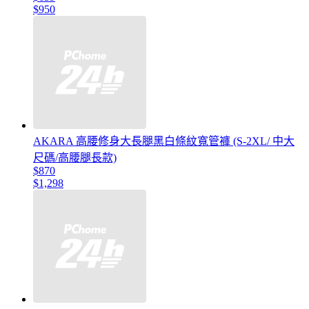
$950
AKARA 高腰修身大長腿黑白條紋寬管褲 (S-2XL/ 中大
尺碼/高腰腿長款)
$870
$1,298