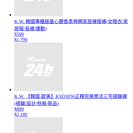
K.W. 韓國專櫃級童心蘭香柔棉稠家居褲睡褲(女睡衣/家
居服/長褲/運動)
$599
$1,799
K.W. 【韓國-歐美】KSD3056正韓完美樂活三宅褶皺褲
(褶皺/設計/秋裝/新品)
$899
$2,180