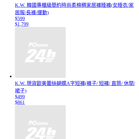
K.W. 韓國專櫃級簡約時尚柔棉稠家居褲睡褲(女睡衣/家
居服/長褲/運動)
$599
$1,799
K.W. 現貨歐美蕾絲蝴蝶A字短褲(褲子/ 短褲/ 直筒/ 休閒/
裙子)
$499
$861