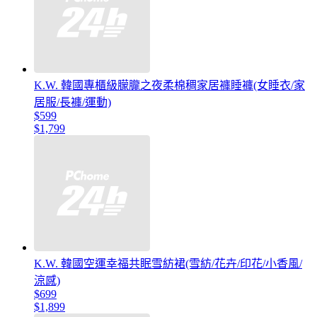
K.W. 韓國專櫃級朦朧之夜柔棉稠家居褲睡褲(女睡衣/家
居服/長褲/運動)
$599
$1,799
K.W. 韓國空運幸福共眠雪紡裙(雪紡/花卉/印花/小香風/
涼感)
$699
$1,899