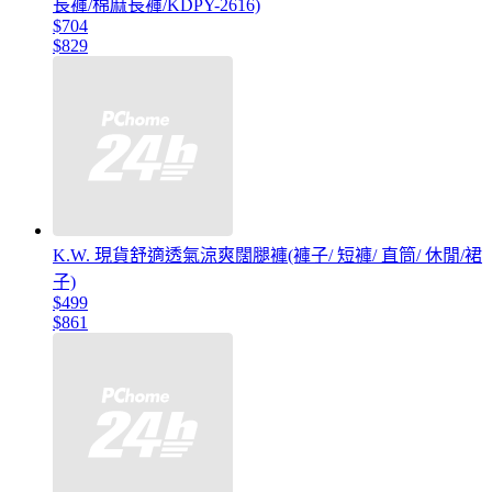
長褲/棉麻長褲/KDPY-2616)
$704
$829
K.W. 現貨舒適透氣涼爽闊腿褲(褲子/ 短褲/ 直筒/ 休閒/裙
子)
$499
$861