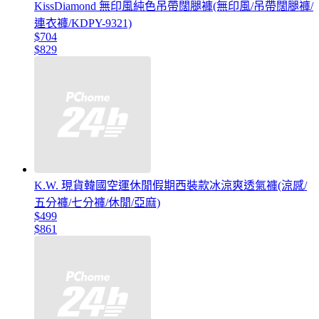
KissDiamond 無印風純色吊帶闊腿褲(無印風/吊帶闊腿褲/
連衣褲/KDPY-9321)
$704
$829
K.W. 現貨韓國空運休閒假期西裝款冰涼爽透氣褲(涼感/
五分褲/七分褲/休閒/亞麻)
$499
$861