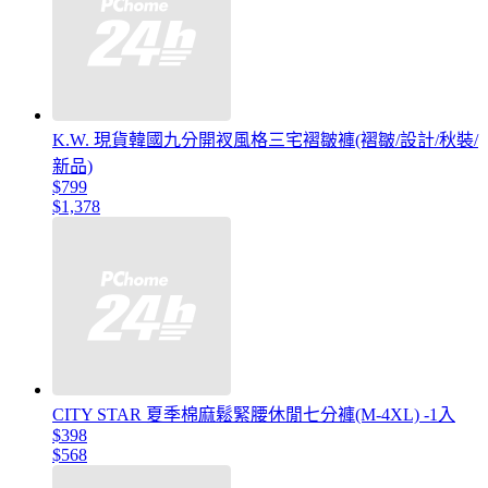
K.W. 現貨韓國九分開衩風格三宅褶皺褲(褶皺/設計/秋裝/
新品)
$799
$1,378
CITY STAR 夏季棉麻鬆緊腰休閒七分褲(M-4XL) -1入
$398
$568