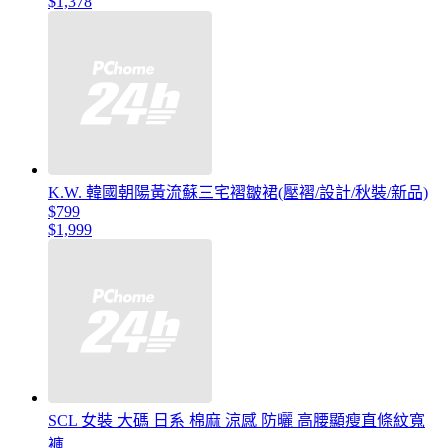
$1,378
K.W. 韓國朝陽黃流蘇三宅褶皺裙(壓褶/設計/秋裝/新品)
$799
$1,999
SCL 女裝 大碼 日系 棉麻 涼感 防曬 高腰顯瘦直條紋寬
褲