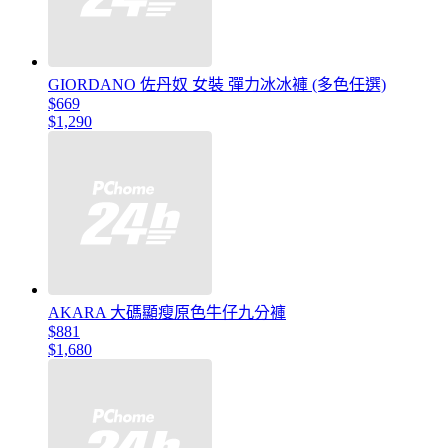
GIORDANO 佐丹奴 女裝 彈力冰冰褲 (多色任選)
$669
$1,290
AKARA 大碼顯瘦原色牛仔九分褲
$881
$1,680