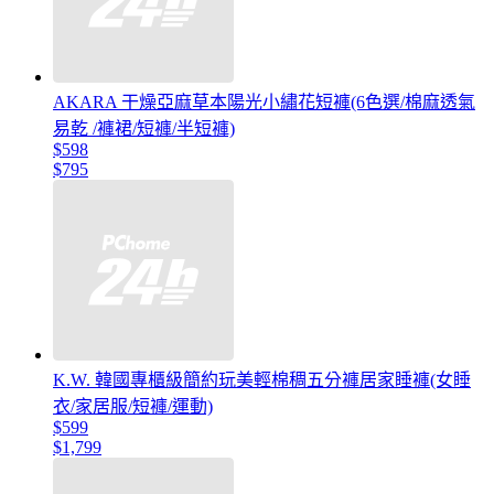
AKARA 干燥亞麻草本陽光小繡花短褲(6色選/棉麻透氣
易乾 /褲裙/短褲/半短褲)
$598
$795
K.W. 韓國專櫃級簡約玩美輕棉稠五分褲居家睡褲(女睡
衣/家居服/短褲/運動)
$599
$1,799