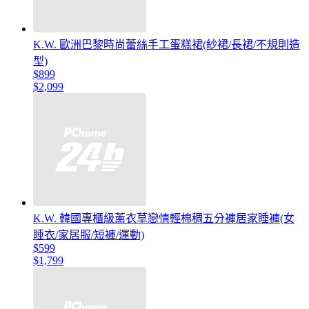
K.W. 歐洲巴黎時尚蕾絲手工蛋糕裙(紗裙/長裙/不規則造
型)
$899
$2,099
K.W. 韓國專櫃級薰衣草戀情輕棉稠五分褲居家睡褲(女
睡衣/家居服/短褲/運動)
$599
$1,799