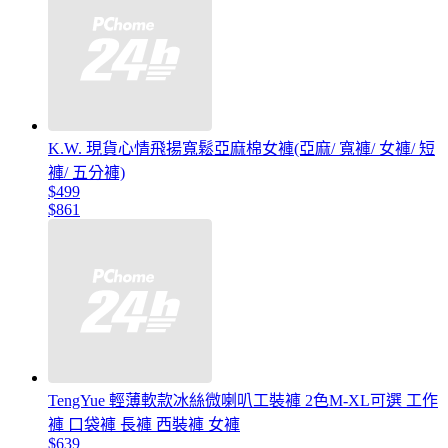
K.W. 現貨心情飛揚寬鬆亞麻棉女褲(亞麻/ 寬褲/ 女褲/ 短
褲/ 五分褲)
$499
$861
TengYue 輕薄軟款冰絲微喇叭工裝褲 2色M-XL可選 工作
褲 口袋褲 長褲 西裝褲 女褲
$639