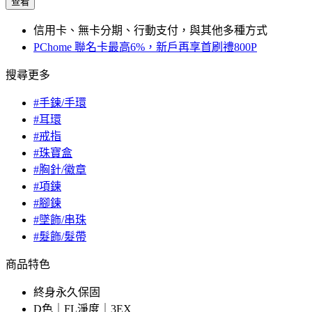
查看
信用卡、無卡分期、行動支付，與其他多種方式
PChome 聯名卡最高6%，新戶再享首刷禮800P
搜尋更多
#手鍊/手環
#耳環
#戒指
#珠寶盒
#胸針/徽章
#項鍊
#腳鍊
#墜飾/串珠
#髮飾/髮帶
商品特色
終身永久保固
D色｜FL淨度｜3EX