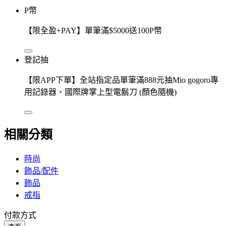
P幣
【限全盈+PAY】單筆滿$5000送100P幣
登記抽
【限APP下單】全站指定品單筆滿888元抽Mio gogoro專
用記錄器、國際牌掌上型電鬍刀 (顏色隨機)
相關分類
時尚
飾品/配件
飾品
戒指
付款方式