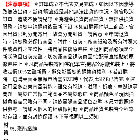
【注意事項】
＊訂單成立不代表交易完成，如因以下因素導
致無法出貨，斷貨/瑕疵或是其他無法出貨的情況，將會取消
訂單，造成不便請見諒 ＊為避免換貨商品缺貨，無提供換貨
服務，請您申請退貨後重新下訂 ＊如訂購兩件以上商品，會
因出貨限制分開寄出，故會分開到貨，請留意 ＊申請退貨
時，請您務必保持商品、附件、包裝、廠商紙箱及所有附隨文
件或資料之完整性，將商品恢復原包裝 ＊退回商品必須是全
新狀態且包裝完整，切勿讓商品祼裝寄回/宅配單直接貼於原
廠包裝上 ＊凡商品祼裝寄回/宅配單直接貼於原廠包裝上，將
收定價10%之整新費，避免影響您的退換貨權利 ＊若訂購
時，選購頁面並無顯示所需SIZE時，代表此SIZE已售完 ＊運
動用品多為東南亞製造，難免有脫線、溢膠、折痕、車縫線等
問題，屬於正常做工範圍並不屬於瑕疵 ＊商品顏色呈現因拍
攝角度差異略有不同，請依實際商品顏色為準 ＊尺寸對照僅
供參考，請加入個人的經驗做判斷 ＊商品出貨包裝皆全程錄
影存證，並有封條保護 ＊下單視同以上須知
材
棉, 聚酯纖維
質