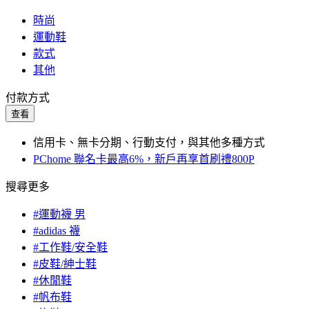
時尚
運動鞋
款式
其他
付款方式
查看
信用卡、無卡分期、行動支付，與其他多種方式
PChome 聯名卡最高6%，新戶再享首刷禮800P
搜尋更多
#運動襪 男
#adidas 襪
#工作鞋/安全鞋
#皮鞋/紳士鞋
#休閒鞋
#帆布鞋