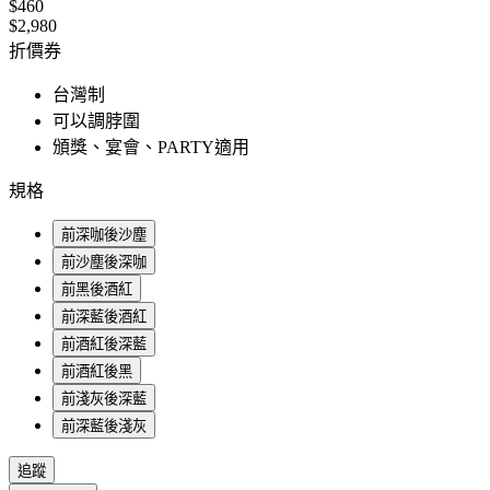
$460
$2,980
折價券
台灣制
可以調脖圍
頒獎、宴會、PARTY適用
規格
前深咖後沙塵
前沙塵後深咖
前黑後酒紅
前深藍後酒紅
前酒紅後深藍
前酒紅後黑
前淺灰後深藍
前深藍後淺灰
追蹤