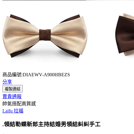
商品編號:DIAEWV-A900HBEZS
分享
複製連結
賣貴通報
帥氣搭配高質感
Laifu 拉福
.領結勒蝶新郎主持結婚男領結糾糾手工