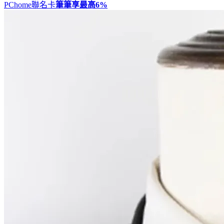
PChome聯名卡
筆筆享最高
6%