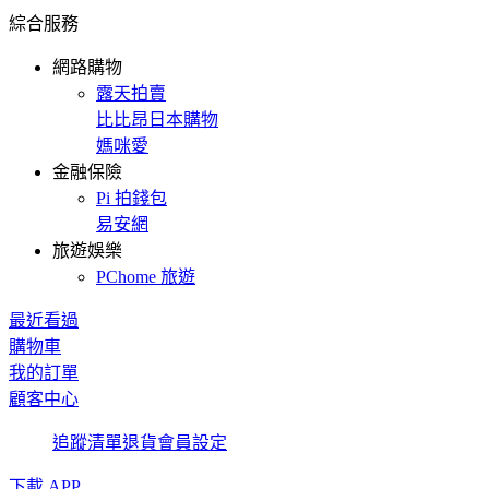
綜合服務
網路購物
露天拍賣
比比昂日本購物
媽咪愛
金融保險
Pi 拍錢包
易安網
旅遊娛樂
PChome 旅遊
最近看過
購物車
我的訂單
顧客中心
追蹤清單
退貨
會員設定
下載 APP