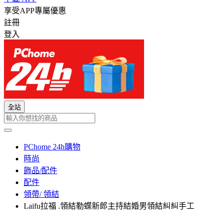
享受APP專屬優惠
註冊
登入
全站
PChome 24h購物
時尚
飾品/配件
配件
領帶/ 領結
Laifu拉福 .領結勒蝶新郎主持結婚男領結糾糾手工