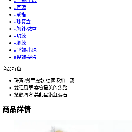
#手鍊/手環
#耳環
#戒指
#珠寶盒
#胸針/徽章
#項鍊
#腳鍊
#墜飾/串珠
#髮飾/髮帶
商品特色
珠寶2戴華麗款 德國吸扣工藝
雙種風華 宴會最美的焦點
驚艷四方 莫此星鑽紅寶石
商品詳情