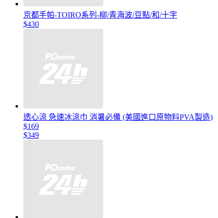
京都手帕-TOIRO系列-柳/青海波/豆點/和/十字
$430
透心涼 急速冰涼巾 消暑必備 (美國進口原物料PVA製造)
$169
$349