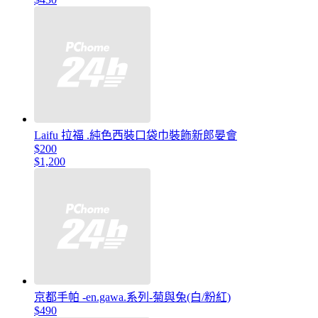
Laifu 拉福 .純色西裝口袋巾裝飾新郎晏會
$200
$1,200
京都手帕 -en.gawa.系列-菊與兔(白/粉紅)
$490