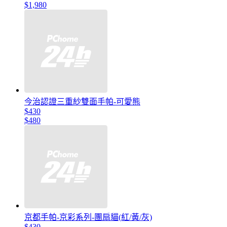
$1,980
今治認證三重紗雙面手帕-可愛熊
$430
$480
京都手帕-京彩系列-團扇貓(紅/黃/灰)
$430