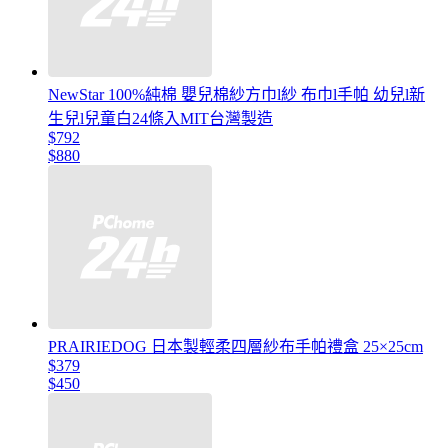
NewStar 100%純棉 嬰兒棉紗方巾l紗 布巾l手帕 幼兒l新
生兒l兒童白24條入MIT台灣製造
$792
$880
PRAIRIEDOG 日本製輕柔四層紗布手帕禮盒 25×25cm
$379
$450