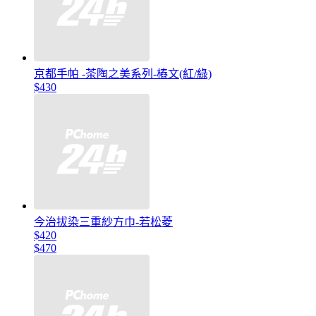
京都手帕 -茶陶之美系列-樁文(紅/綠)
$430
今治拔染三重紗方巾-若松菱
$420
$470