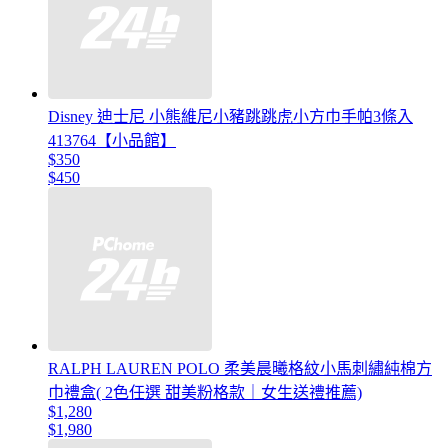
Disney 迪士尼 小熊維尼小豬跳跳虎小方巾手帕3條入
413764【小品館】
$350
$450
RALPH LAUREN POLO 柔美晨曦格紋小馬刺繡純棉方
巾禮盒( 2色任選 甜美粉格款｜女生送禮推薦)
$1,280
$1,980