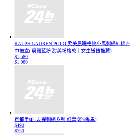
RALPH LAUREN POLO 柔美晨曦格紋小馬刺繡純棉方
巾禮盒( 晨露藍粉 甜美粉格款｜女生送禮推薦)
$1,580
$1,980
京都手帕 -友禪刺繡系列-紅葉(粉/橘/黑)
$490
$550