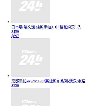
日本製 濱文漾 純棉手帕方巾 櫻花紛飛 3入
$459
$897
京都手帕-Kyoto Blue高級棉布系列-湧泉/水路
$550