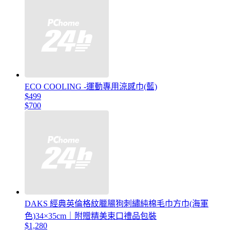
ECO COOLING -運動專用涼感巾(藍)
$499
$700
DAKS 經典英倫格紋臘腸狗刺繡純棉毛巾方巾(海軍
色)34×35cm｜附贈精美束口禮品包裝
$1,280