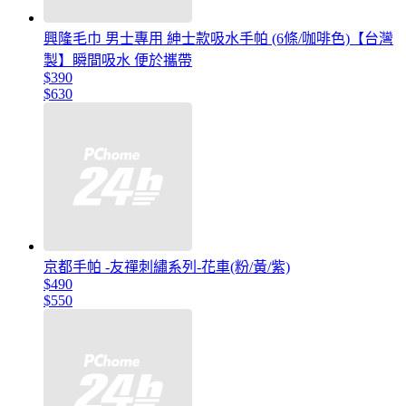
興隆毛巾 男士專用 紳士款吸水手帕 (6條/咖啡色)【台灣
製】瞬間吸水 便於攜帶
$390
$630
京都手帕 -友禪刺繡系列-花車(粉/黃/紫)
$490
$550