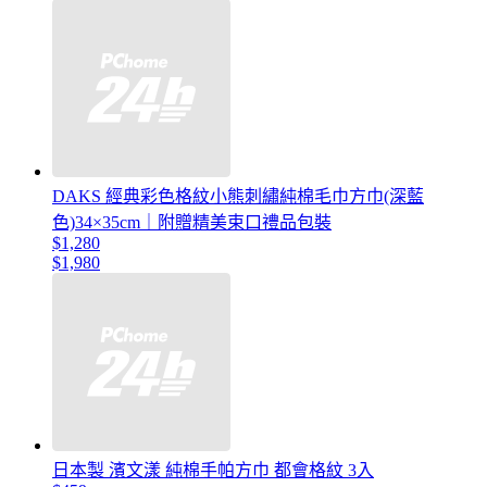
DAKS 經典彩色格紋小熊刺繡純棉毛巾方巾(深藍
色)34×35cm｜附贈精美束口禮品包裝
$1,280
$1,980
日本製 濱文漾 純棉手帕方巾 都會格紋 3入