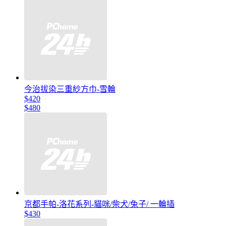
今治拔染三重紗方巾-雪輪
$420
$480
京都手帕-洛花系列-貓咪/柴犬/兔子/ 一輪插
$430