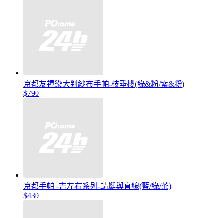
京都友禪染大判紗布手帕-枝垂櫻(綠&粉/紫&粉)
$790
京都手帕 -吉左右系列-蜻蜓與直線(藍/綠/茶)
$430