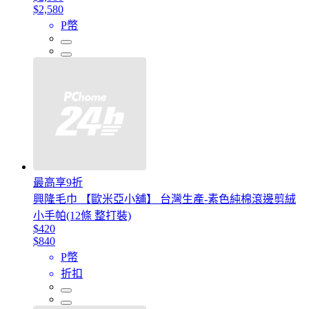
$2,580
P幣
最高享9折
興隆毛巾 【歐米亞小舖】 台灣生產-素色純棉滾邊剪絨
小手帕(12條 整打裝)
$420
$840
P幣
折扣