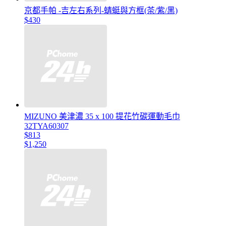
京都手帕 -吉左右系列-蜻蜓與方框(茶/紫/黑)
$430
MIZUNO 美津濃 35 x 100 提花竹碳運動毛巾
32TYA60307
$813
$1,250