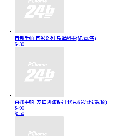
京都手帕-京彩系列-鳥獸戲畫(紅/黃/灰)
$430
京都手帕 -友禪刺繡系列-伏見稻荷(粉/藍/橘)
$490
$550