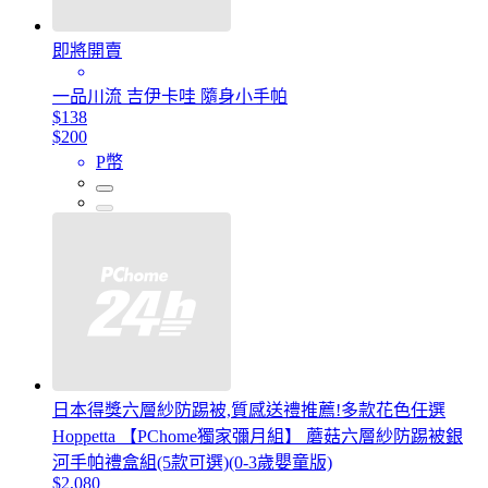
即將開賣
一品川流 吉伊卡哇 隨身小手帕
$138
$200
P幣
日本得獎六層紗防踢被,質感送禮推薦!多款花色任選
Hoppetta 【PChome獨家彌月組】 蘑菇六層紗防踢被銀
河手帕禮盒組(5款可選)(0-3歲嬰童版)
$2,080