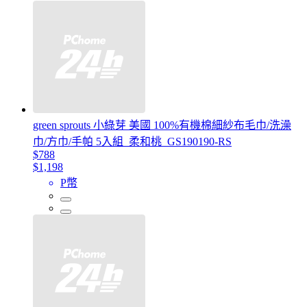
green sprouts 小綠芽 美國 100%有機棉細紗布毛巾/洗澡
巾/方巾/手帕 5入組_柔和桃_GS190190-RS
$788
$1,198
P幣