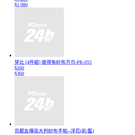
$1,980
芽比 [4件組] 彼得兔紗布方巾-PR-055
$260
$360
京都友禪染大判紗布手帕--洋花(彩/藍)