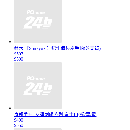
鈴木 【Shirayuki】紀州備長炭手帕(公司貨)
$507
$590
京都手帕 -友禪刺繡系列-富士山(粉/藍/黃)
$490
$550