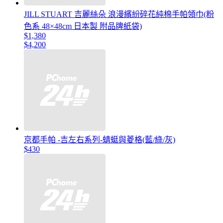
JILL STUART 吉麗絲朵 浪漫繽紛碎花純棉手帕領巾(粉
色系 48×48cm 日本製 附品牌紙袋)
$1,380
$4,200
京都手帕 -吉左右系列-蜻蜓與菱格(藍/綠/灰)
$430