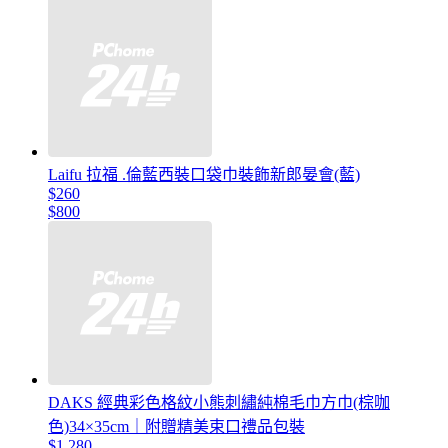
Laifu 拉福 .倫藍西裝口袋巾裝飾新郎晏會(藍)
$260
$800
DAKS 經典彩色格紋小熊刺繡純棉毛巾方巾(棕咖
色)34×35cm｜附贈精美束口禮品包裝
$1,280