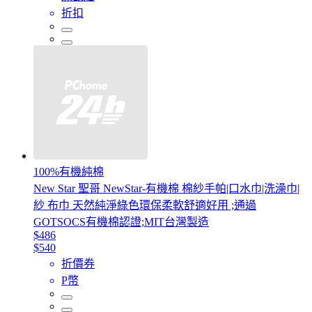
折扣
100%有機純棉
New Star 聖哥 NewStar-有機棉 棉紗手帕|口水巾|洗澡巾|
紗 布巾 天然純淨綠色環保柔軟舒適好用 ;通過
GOTSOCS有機棉認證;MIT台灣製造
$486
$540
折價券
P幣