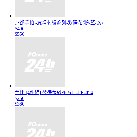
京都手帕 -友禪刺繡系列-紫陽花(粉/藍/紫)
$490
$550
芽比 [4件組] 彼得兔紗布方巾-PR-054
$260
$360