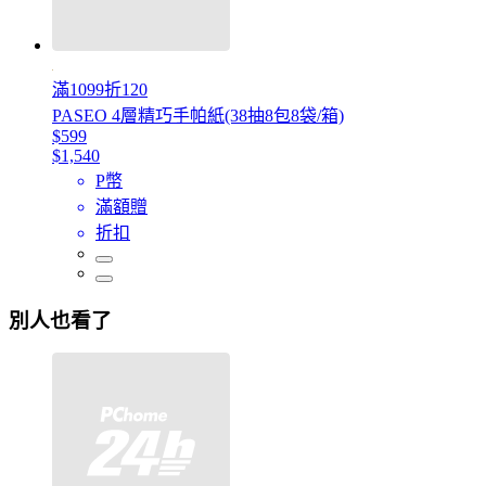
滿1099折120
PASEO 4層精巧手帕紙(38抽8包8袋/箱)
$599
$1,540
P幣
滿額贈
折扣
別人也看了