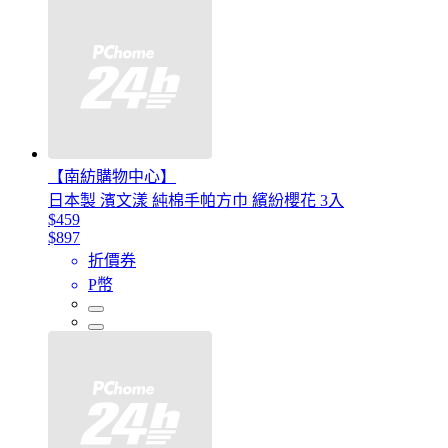
【南紡購物中心】
日本製 濱文漾 純棉手帕方巾 繽紛櫻花 3入
$459
$897
折價券
P幣