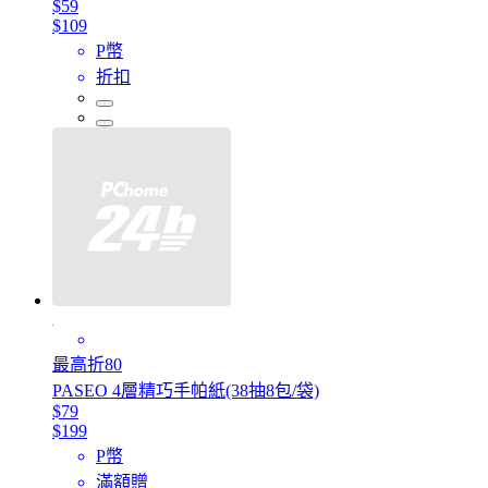
$59
$109
P幣
折扣
最高折80
PASEO 4層精巧手帕紙(38抽8包/袋)
$79
$199
P幣
滿額贈