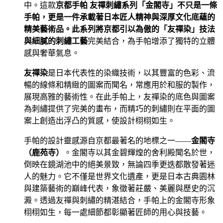
中。這款
京都手帕 友禪刺繡系列「金閣寺」
不只是一條
手帕，更是一件承載著日本匠人精神與深厚文化底蘊的
精美藝術品。此系列將京都引以為傲的「友禪染」技法
與細膩的
刺繡工藝
完美結合，為手帕增添了獨特的立體
感與奢華氣息。
友禪染
是日本代表性的染織技術，以其豐富的色彩、流
暢的線條和精緻的圖案而聞名，常應用於和服的製作，
展現高雅的藝術性。在此手帕上，友禪染的底色與圖案
為刺繡提供了完美的畫布，而精巧的刺繡則在平面的圖
案上創造出浮凸的質感，使設計栩栩如生。
手帕的設計靈感源自京都最著名的地標之一——
金閣寺
（鹿苑寺）
。金閣寺以其金碧輝煌的舍利殿聞名於世，
倒映在鏡湖池中的絕美景致，無論四季更迭都散發著迷
人的魅力。它不僅是世界文化遺產，更是日本古典園林
與建築藝術的巔峰代表，象徵著莊嚴、美麗與歷史的沉
澱。透過友禪與刺繡的精湛結合，手帕上的金閣寺形象
栩栩如生，每一處細節都彰顯著匠師的用心與技藝。