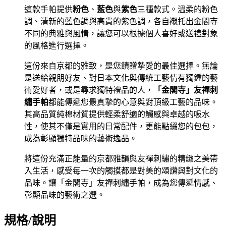
這款手帕提供
粉色
、
藍色
與
紫色
三種款式。溫柔的粉色
調、清新的藍色調與高貴的紫色調，各自襯托出金閣寺
不同的典雅與風情，讓您可以根據個人喜好或送禮對象
的風格進行選擇。
這份來自京都的雅致，是您饋贈摯愛的最佳選擇。無論
是送給親朋好友、對日本文化與傳統工藝情有獨鍾的藝
術愛好者，或是尋求獨特禮品的人，
「金閣寺」友禪刺
繡手帕
都能傳遞您最真摯的心意與對頂級工藝的品味。
其高品質純棉材質提供輕柔舒適的觸感與卓越的吸水
性，使其不僅是實用的日常配件，更能點綴您的包包，
成為彰顯獨特品味的藝術逸品。
將這份充滿正能量的京都雅韻與友禪刺繡的精緻之美帶
入生活，感受每一次的觸摸都是對美的頌讚與對文化的
品味。讓「金閣寺」友禪刺繡手帕，成為您傳遞情感、
彰顯品味的藝術之選。
規格/說明