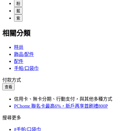
粉
藍
紫
相關分類
時尚
飾品/配件
配件
手帕/口袋巾
付款方式
查看
信用卡、無卡分期、行動支付，與其他多種方式
PChome 聯名卡最高6%，新戶再享首刷禮800P
搜尋更多
#手帕/口袋巾