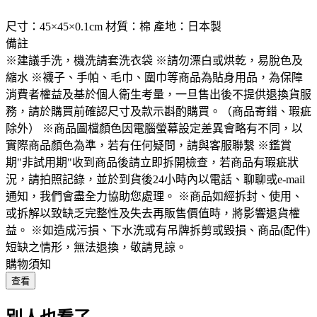
尺寸：45×45×0.1cm 材質：棉 產地：日本製
備註
※建議手洗，機洗請套洗衣袋 ※請勿漂白或烘乾，易脫色及
縮水 ※襪子、手帕、毛巾、圍巾等商品為貼身用品，為保障
消費者權益及基於個人衛生考量，一旦售出後不提供退換貨服
務，請於購買前確認尺寸及款示斟酌購買。（商品寄錯、瑕疵
除外） ※商品圖檔顏色因電腦螢幕設定差異會略有不同，以
實際商品顏色為準，若有任何疑問，請與客服聯繫 ※鑑賞
期"非試用期"收到商品後請立即拆開檢查，若商品有瑕疵狀
況，請拍照記錄，並於到貨後24小時內以電話、聊聊或e-mail
通知，我們會盡全力協助您處理。 ※商品如經拆封、使用、
或拆解以致缺乏完整性及失去再販售價值時，將影響退貨權
益。 ※如造成污損、下水洗或有吊牌拆剪或毀損、商品(配件)
短缺之情形，無法退換，敬請見諒。
購物須知
查看