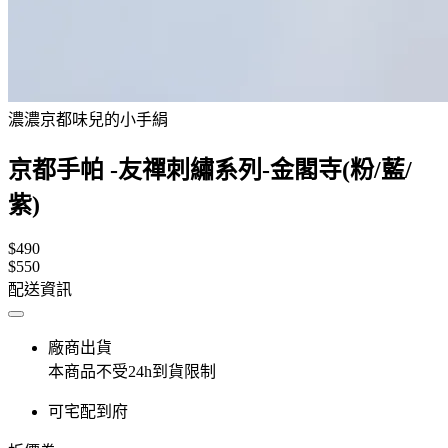
濃濃京都味兒的小手絹
京都手帕 -友禪刺繡系列-金閣寺(粉/藍/
紫)
$490
$550
配送資訊
廠商出貨
本商品不受24h到貨限制
可宅配到府