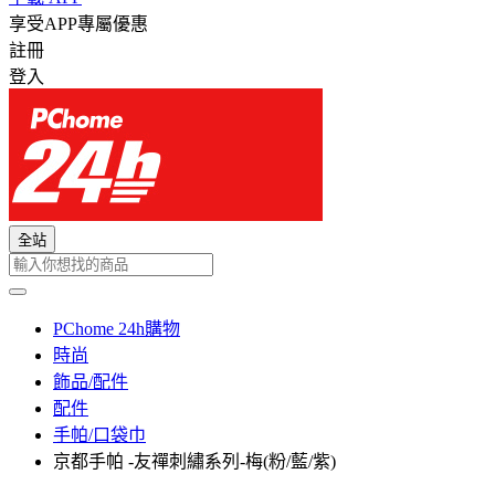
享受APP專屬優惠
註冊
登入
全站
PChome 24h購物
時尚
飾品/配件
配件
手帕/口袋巾
京都手帕 -友禪刺繡系列-梅(粉/藍/紫)