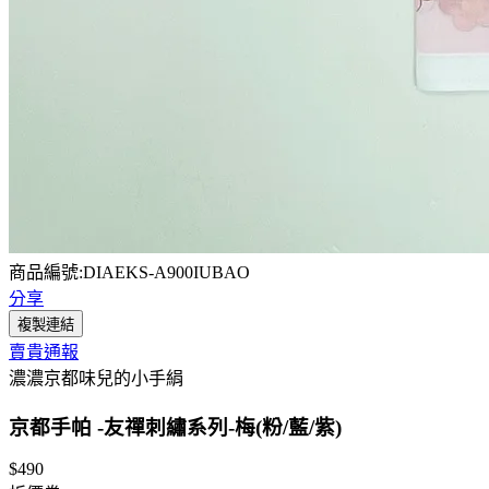
商品編號:DIAEKS-A900IUBAO
分享
複製連結
賣貴通報
濃濃京都味兒的小手絹
京都手帕 -友禪刺繡系列-梅(粉/藍/紫)
$490