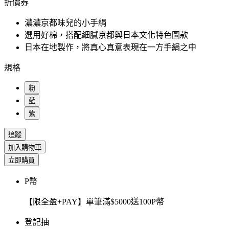
折價券
濃濃京都味兒的小手絹
選用好棉，搭配細膩京都與日本文化特色圖款
日本在地製作，將真心真意表現在一方手絹之中
規格
粉
藍
紫
追蹤
加入購物車
立即購買
P幣
【限全盈+PAY】單筆滿$5000送100P幣
登記抽