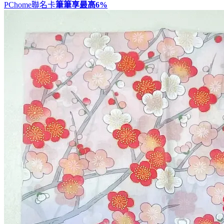
PChome聯名卡
筆筆享最高
6%