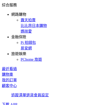
綜合服務
網路購物
露天拍賣
比比昂日本購物
媽咪愛
金融保險
Pi 拍錢包
易安網
旅遊娛樂
PChome 旅遊
最近看過
購物車
我的訂單
顧客中心
追蹤清單
退貨
會員設定
下載 APP