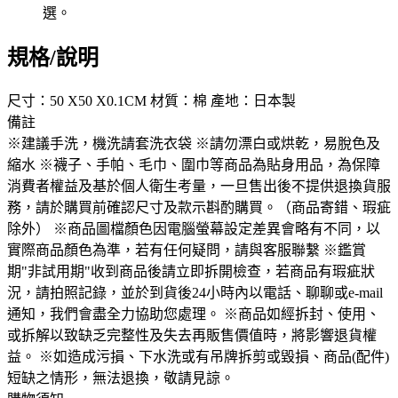
選。
規格/說明
尺寸：50 X50 X0.1CM 材質：棉 產地：日本製
備註
※建議手洗，機洗請套洗衣袋 ※請勿漂白或烘乾，易脫色及
縮水 ※襪子、手帕、毛巾、圍巾等商品為貼身用品，為保障
消費者權益及基於個人衛生考量，一旦售出後不提供退換貨服
務，請於購買前確認尺寸及款示斟酌購買。（商品寄錯、瑕疵
除外） ※商品圖檔顏色因電腦螢幕設定差異會略有不同，以
實際商品顏色為準，若有任何疑問，請與客服聯繫 ※鑑賞
期"非試用期"收到商品後請立即拆開檢查，若商品有瑕疵狀
況，請拍照記錄，並於到貨後24小時內以電話、聊聊或e-mail
通知，我們會盡全力協助您處理。 ※商品如經拆封、使用、
或拆解以致缺乏完整性及失去再販售價值時，將影響退貨權
益。 ※如造成污損、下水洗或有吊牌拆剪或毀損、商品(配件)
短缺之情形，無法退換，敬請見諒。