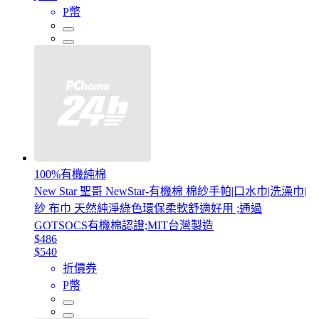
P幣
100%有機純棉
New Star 聖哥 NewStar-有機棉 棉紗手帕|口水巾|洗澡巾|
紗 布巾 天然純淨綠色環保柔軟舒適好用 ;通過
GOTSOCS有機棉認證;MIT台灣製造
$486
$540
折價券
P幣