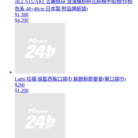
JILL STUART 吉麗絲朵 浪漫繽紛碎花純棉手帕領巾(粉
色系 48×48cm 日本製 附品牌紙袋)
$1,380
$4,200
Laifu 拉福 倫藍西裝口袋巾 裝飾新郎晏會(單口袋巾)
$260
$1,200