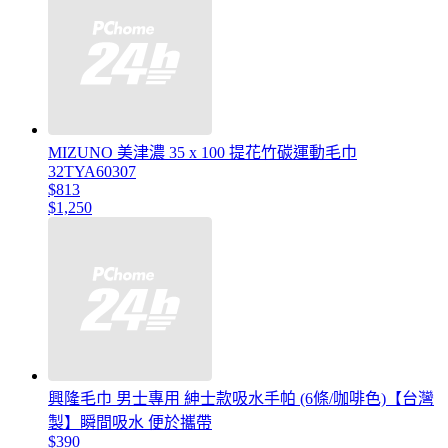
MIZUNO 美津濃 35 x 100 提花竹碳運動毛巾
32TYA60307
$813
$1,250
興隆毛巾 男士專用 紳士款吸水手帕 (6條/咖啡色)【台灣
製】瞬間吸水 便於攜帶
$390