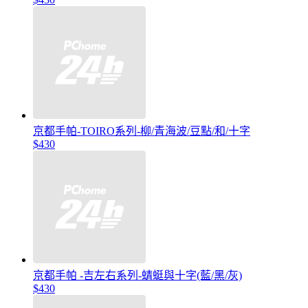
京都手帕-TOIRO系列-柳/青海波/豆點/和/十字
$430
京都手帕 -吉左右系列-蜻蜓與十字(藍/黑/灰)
$430