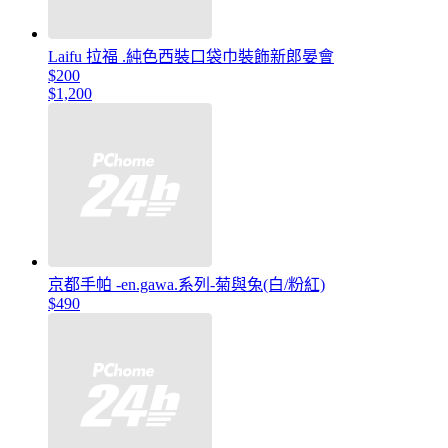
Laifu 拉福 .純色西裝口袋巾裝飾新郎晏會
$200
$1,200
京都手帕 -en.gawa.系列-菊與兔(白/粉紅)
$490