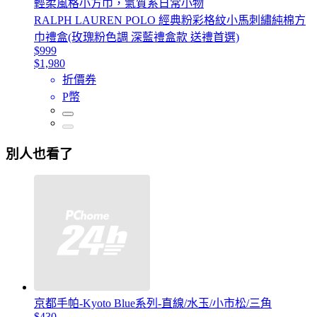
輕柔風格小方巾，氣質系日常小物
RALPH LAUREN POLO 經典粉彩格紋小馬刺繡純棉方
巾禮盒(玫瑰粉色調 深藍禮盒款 送禮首選)
$999
$1,980
折價券
P幣
別人也看了
京都手帕-Kyoto Blue系列-直線/水玉/小市松/三角
$430