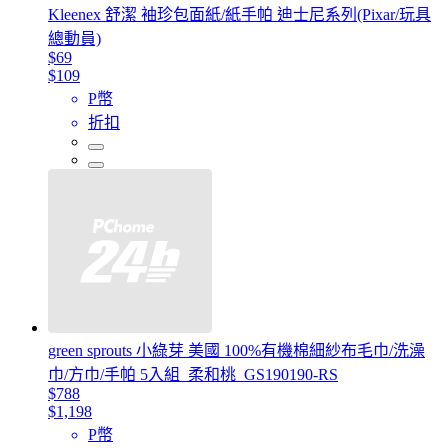
Kleenex 舒潔 袖珍包面紙/紙手帕 迪士尼系列(Pixar/玩具
總動員)
$69
$109
P幣
折扣
green sprouts 小綠芽 美國 100%有機棉細紗布毛巾/洗澡
巾/方巾/手帕 5入組_柔和桃_GS190190-RS
$788
$1,198
P幣