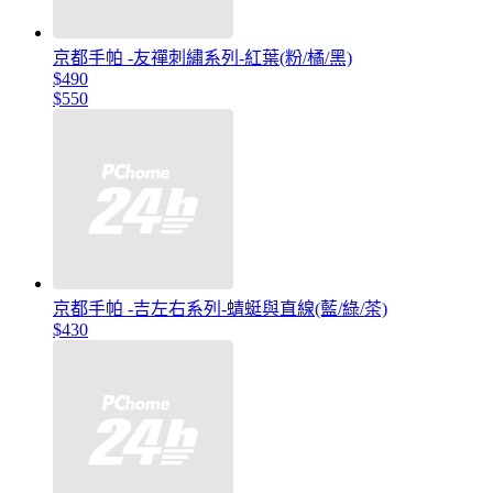
京都手帕 -友禪刺繡系列-紅葉(粉/橘/黑)
$490
$550
京都手帕 -吉左右系列-蜻蜓與直線(藍/綠/茶)
$430