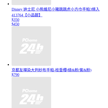
Disney 迪士尼 小熊維尼小豬跳跳虎小方巾手帕3條入
413764【小品館】
$350
$450
京都友禪染大判紗布手帕-枝垂櫻(綠&粉/紫&粉)
$790