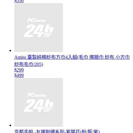
$550
Amiss 臺製純棉紗布方巾4入組(毛巾 擦臉巾 紗布 小方巾
紗布毛巾/205)
$299
$499
京都手帕 -友禪刺繡系列-紫陽花(粉/藍/紫)