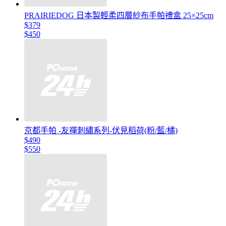
PRAIRIEDOG 日本製輕柔四層紗布手帕禮盒 25×25cm
$379
$450
京都手帕 -友禪刺繡系列-伏見稻荷(粉/藍/橘)
$490
$550