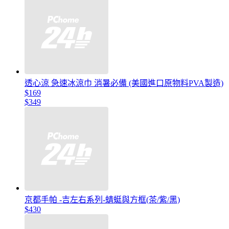
透心涼 急速冰涼巾 消暑必備 (美國進口原物料PVA製造)
$169
$349
京都手帕 -吉左右系列-蜻蜓與方框(茶/紫/黑)
$430