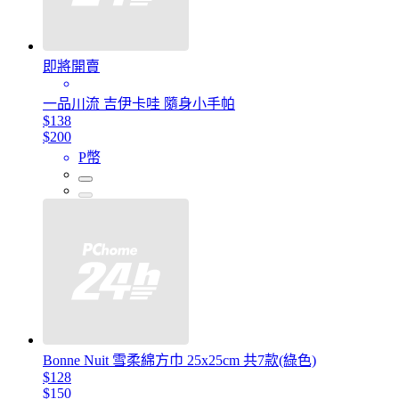
即將開賣
一品川流 吉伊卡哇 隨身小手帕
$138
$200
P幣
Bonne Nuit 雪柔綿方巾 25x25cm 共7款(綠色)
$128
$150