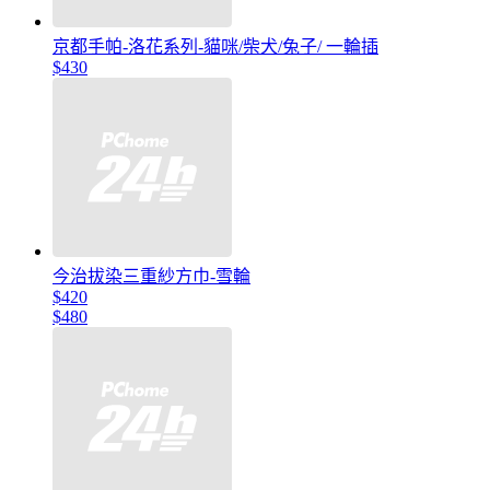
京都手帕-洛花系列-貓咪/柴犬/兔子/ 一輪插
$430
今治拔染三重紗方巾-雪輪
$420
$480