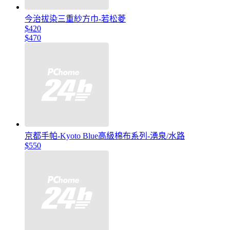
今治拔染三重紗方巾-若松菱
$420
$470
京都手帕-Kyoto Blue高級棉布系列-湧泉/水路
$550