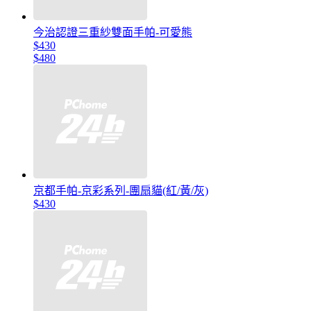
今治認證三重紗雙面手帕-可愛熊
$430
$480
京都手帕-京彩系列-團扇貓(紅/黃/灰)
$430