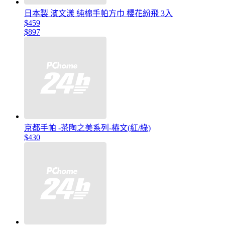
日本製 濱文漾 純棉手帕方巾 櫻花紛飛 3入
$459
$897
京都手帕 -茶陶之美系列-樁文(紅/綠)
$430