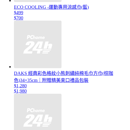
ECO COOLING -運動專用涼感巾(藍)
$499
$700
DAKS 經典彩色格紋小熊刺繡純棉毛巾方巾(棕咖
色)34×35cm｜附贈精美束口禮品包裝
$1,280
$1,980