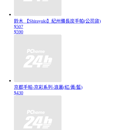
鈴木 【Shirayuki】紀州備長炭手帕(公司貨)
$507
$590
京都手帕-京彩系列-浪裏(紅/黃/藍)
$430