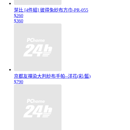
芽比 [4件組] 彼得兔紗布方巾-PR-055
$260
$360
京都友禪染大判紗布手帕--洋花(彩/藍)
$790