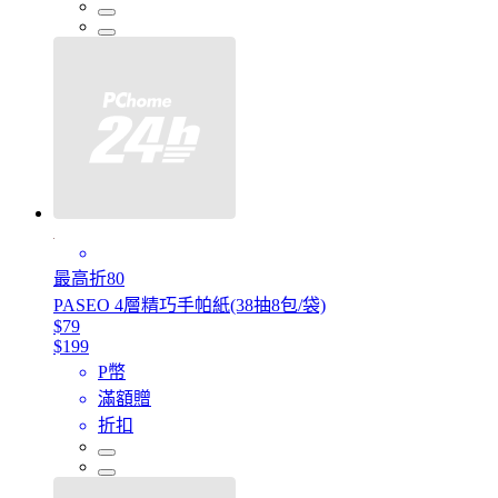
最高折80
PASEO 4層精巧手帕紙(38抽8包/袋)
$79
$199
P幣
滿額贈
折扣