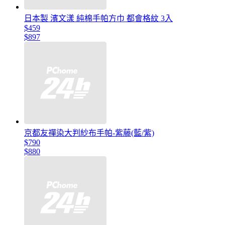
日本製 濱文漾 純棉手帕方巾 都會格紋 3入
$459
$897
京都友禪染大判紗布手帕-紫藤(藍/紫)
$790
$880