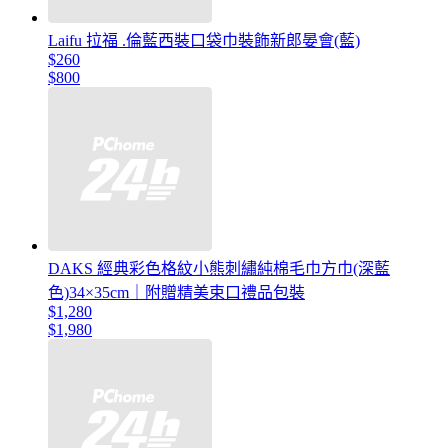
Laifu 拉福 .倫藍西裝口袋巾裝飾新郎晏會(藍)
$260
$800
DAKS 經典彩色格紋小熊刺繡純棉毛巾方巾(深藍
色)34×35cm｜附贈精美束口禮品包裝
$1,280
$1,980