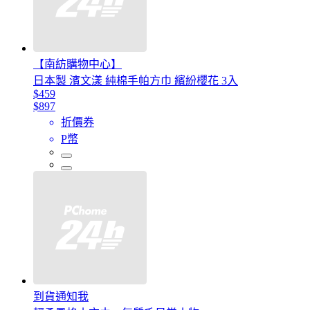
【南紡購物中心】
日本製 濱文漾 純棉手帕方巾 繽紛櫻花 3入
$459
$897
折價券
P幣
到貨通知我