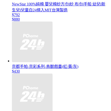
NewStar 100%純棉 嬰兒棉紗方巾l紗 布巾l手帕 幼兒l新
生兒l兒童白24條入MIT台灣製造
$792
$880
京都手帕-京彩系列-鳥獸戲畫(紅/黃/灰)
$430