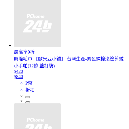
最高享9折
興隆毛巾 【歐米亞小舖】 台灣生產-素色純棉滾邊剪絨
小手帕(12條 整打裝)
$420
$840
P幣
折扣