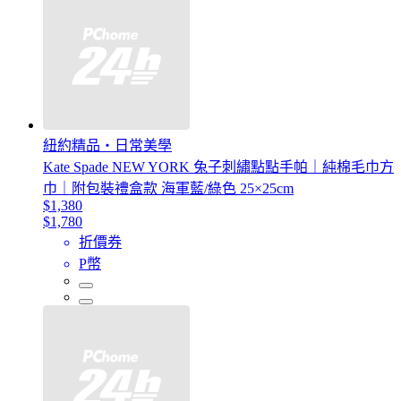
紐約精品・日常美學
Kate Spade NEW YORK 兔子刺繡點點手帕｜純棉毛巾方
巾｜附包裝禮盒款 海軍藍/綠色 25×25cm
$1,380
$1,780
折價券
P幣