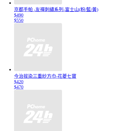
京都手帕 -友禪刺繡系列-富士山(粉/藍/黃)
$490
$550
今治拔染三重紗方巾-花菱七寶
$420
$470