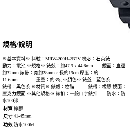
規格/說明
※基本資料※ 料號：MRW-200H-2B2V 機芯：石英錶
動力：電池 ※規格※ 錶殼：約47.9 x 44.6mm 鏡面：直徑
約32mm 錶帶：寬約28mm，長約19cm 厚度：約
11.6mm 重量：約39g ※顏色※ 錶盤：藍色系
錶帶：黑色系 ※材質※ 錶殼：樹脂 錶帶：橡膠 鏡面：
壓克力鏡面 ※其他規格※ 錶扣：一般ㄇ字錶扣 防水：防
水100米
材質
橡膠
41-45mm
尺寸
功效
防水100M