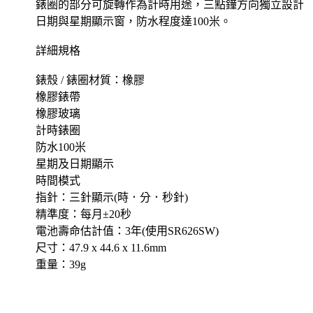
錶圈的部分可旋轉作為計時用途，三點鐘方向獨立設計
日期與星期顯示窗，防水程度達100米。
詳細規格
錶殼 / 錶圈材質：橡膠
橡膠錶帶
橡膠玻璃
計時錶圈
防水100米
星期及日期顯示
時間模式
指針：三針顯示(時．分．秒針)
精準度：每月±20秒
電池壽命估計值：3年(使用SR626SW)
尺寸：47.9 x 44.6 x 11.6mm
重量：39g