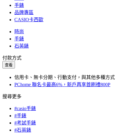
手錶
品牌專區
CASIO卡西歐
時尚
手錶
石英錶
付款方式
查看
信用卡、無卡分期、行動支付，與其他多種方式
PChome 聯名卡最高6%，新戶再享首刷禮800P
搜尋更多
#casio手錶
#手錶
#考試手錶
#石英錶