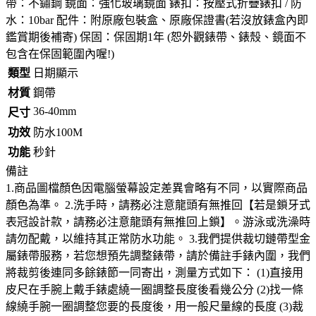
帶：不鏽鋼 鏡面：強化玻璃鏡面 錶扣：按壓式折疊錶扣 / 防
水：10bar 配件：附原廠包裝盒、原廠保證書(若沒放錶盒內即
鑑賞期後補寄) 保固：保固期1年 (恕外觀錶帶、錶殼、鏡面不
包含在保固範圍內喔!)
類型
日期顯示
材質
鋼帶
36-40mm
尺寸
功效
防水100M
功能
秒針
備註
1.商品圖檔顏色因電腦螢幕設定差異會略有不同，以實際商品
顏色為準。 2.洗手時，請務必注意龍頭有無推回【若是鎖牙式
表冠設計款，請務必注意龍頭有無推回上鎖】。游泳或洗澡時
請勿配戴，以維持其正常防水功能。 3.我們提供裁切鏈帶型金
屬錶帶服務，若您想預先調整錶帶，請於備註手錶內圍，我們
將裁剪後連同多餘錶節一同寄出，測量方式如下： (1)直接用
皮尺在手腕上戴手錶處繞一圈調整長度後看幾公分 (2)找一條
線繞手腕一圈調整您要的長度後，用一般尺量線的長度 (3)裁