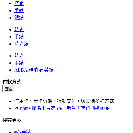
時尚
手錶
銀錶
時尚
手錶
時尚錶
時尚
手錶
ALBA 雅柏 石英錶
付款方式
查看
信用卡、無卡分期、行動支付，與其他多種方式
PChome 聯名卡最高6%，新戶再享首刷禮800P
搜尋更多
#石英錶