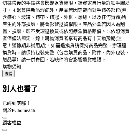
切錶帶後的手錶將會影響退貨權限，請買家自行量詳細手腕尺
寸。 4.退貨除新品瑕疵外，產品若因穿戴而對手錶各部位(包
含錶心、玻璃、錶帶、錶冠、外框、螺絲，以及任何實體)所
產生的外部損壞，將會影響退貨權限。產品外盒若因人為刮
傷、損壞，恕不受理退換貨或依照錶盒價格賠償。 5.依照消費
者保護法規定，線上購物消費者享有商品有十天猶豫期(注
意！猶豫期非試用期)，如需退換貨請保持商品完整，辦理退
換貨時，請保持包裝完整（包含購買商品、附件、內外包裝、
贈品等）請一併寄回，若缺件將會影響退貨權限。
購物須知
查看
別人也看了
已經到底囉！
關於PChome24h
顧客權益