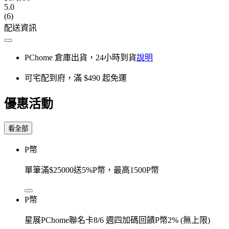
5.0
(6)
配送資訊
PChome 倉庫出貨，24小時到貨
說明
可宅配到府，滿 $490 起免運
優惠活動
看全部
P幣
單筆滿$25000送5%P幣，最高1500P幣
P幣
星展PChome聯名卡8/6 週四加碼回饋P幣2% (無上限)