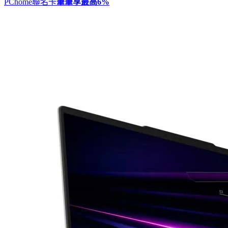
PChome聯名卡
筆筆享最高
6%