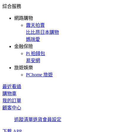
綜合服務
網路購物
露天拍賣
比比昂日本購物
媽咪愛
金融保險
Pi 拍錢包
易安網
旅遊娛樂
PChome 旅遊
最近看過
購物車
我的訂單
顧客中心
追蹤清單
退貨
會員設定
下載 APP