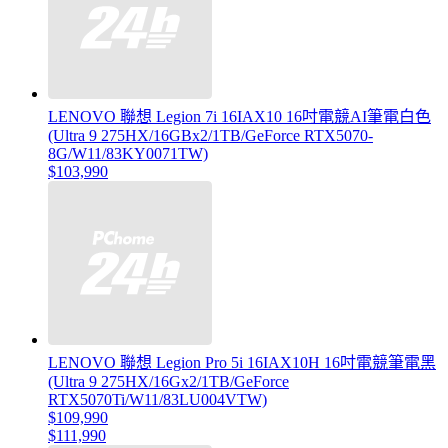
LENOVO 聯想 Legion 7i 16IAX10 16吋電競AI筆電白色
(Ultra 9 275HX/16GBx2/1TB/GeForce RTX5070-
8G/W11/83KY0071TW)
$103,990
LENOVO 聯想 Legion Pro 5i 16IAX10H 16吋電競筆電黑
(Ultra 9 275HX/16Gx2/1TB/GeForce
RTX5070Ti/W11/83LU004VTW)
$109,990
$111,990