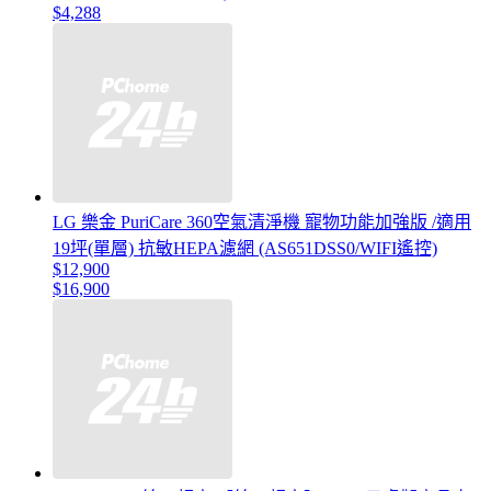
$4,288
LG 樂金 PuriCare 360空氣清淨機 寵物功能加強版 /適用
19坪(單層) 抗敏HEPA濾網 (AS651DSS0/WIFI遙控)
$12,900
$16,900