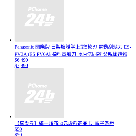
Panasonic 國際牌 日製旗艦掌上型5枚刃 電動刮鬍刀 ES-
PV3A (ES-PV6A同款) 電鬍刀 藤原浩同款 父親節禮物
$6,490
$7,990
【享樂券】統一超商50元虛擬商品卡_電子憑證
$50
$50