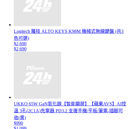
Logitech 羅技 ALTO KEYS K98M 機械式無線鍵盤 (共3
色可選)
$2,690
$2,690
UKKO 65W GaN氮化鎵【智能顯屏】【蘋果AVS】AI控
溫 3孔(2C1A)充電器 PD3.2 支援手機/平板/筆電-插腳可
收(黑)
$990
$1,099