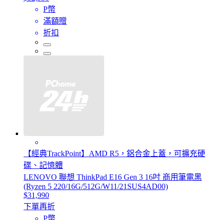
P幣
滿額贈
折扣
【經典TrackPoint】AMD R5，鋁合金上蓋，可擴充硬
碟、記憶體
LENOVO 聯想 ThinkPad E16 Gen 3 16吋 商用筆電黑
(Ryzen 5 220/16G/512G/W11/21SUS4AD00)
$31,990
下單再折
P幣