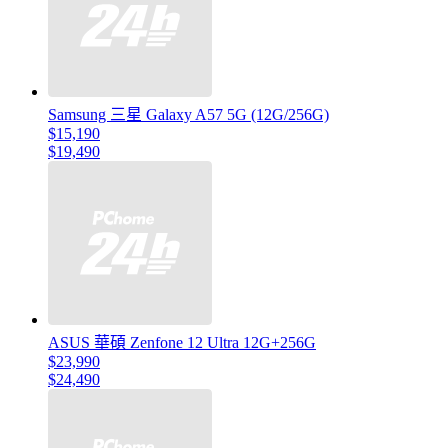
Samsung 三星 Galaxy A57 5G (12G/256G)
$15,190
$19,490
ASUS 華碩 Zenfone 12 Ultra 12G+256G
$23,990
$24,490