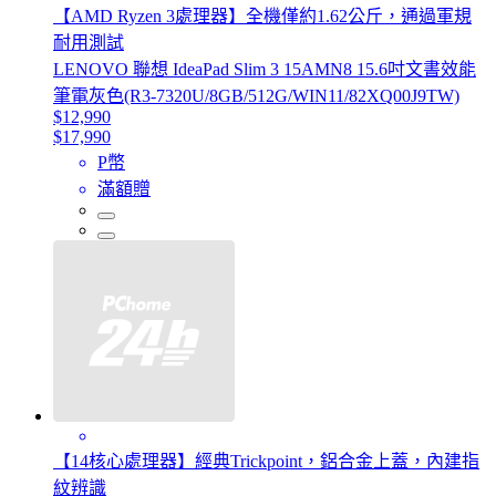
【AMD Ryzen 3處理器】全機僅約1.62公斤，通過軍規
耐用測試
LENOVO 聯想 IdeaPad Slim 3 15AMN8 15.6吋文書效能
筆電灰色(R3-7320U/8GB/512G/WIN11/82XQ00J9TW)
$12,990
$17,990
P幣
滿額贈
【14核心處理器】經典Trickpoint，鋁合金上蓋，內建指
紋辨識