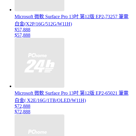
Microsoft 微軟 Surface Pro 13吋 第12版 EP2-73257 筆電
白金(X2P/16G/512G/W11H)
$57,888
$57,888
Microsoft 微軟 Surface Pro 13吋 第12版 EP2-65021 筆電
白金( X2E/16G/1TB/OLED/W11H)
$72,888
$72,888