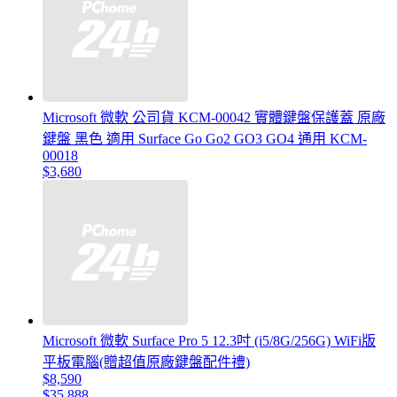
Microsoft 微軟 公司貨 KCM-00042 實體鍵盤保護蓋 原廠
鍵盤 黑色 適用 Surface Go Go2 GO3 GO4 通用 KCM-
00018
$3,680
Microsoft 微軟 Surface Pro 5 12.3吋 (i5/8G/256G) WiFi版
平板電腦(贈超值原廠鍵盤配件禮)
$8,590
$35,888