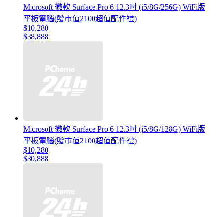
Microsoft 微軟 Surface Pro 6 12.3吋 (i5/8G/256G) WiFi版
平板電腦(贈市值2100超值配件禮)
$10,280
$38,888
Microsoft 微軟 Surface Pro 6 12.3吋 (i5/8G/128G) WiFi版
平板電腦(贈市值2100超值配件禮)
$10,280
$30,888