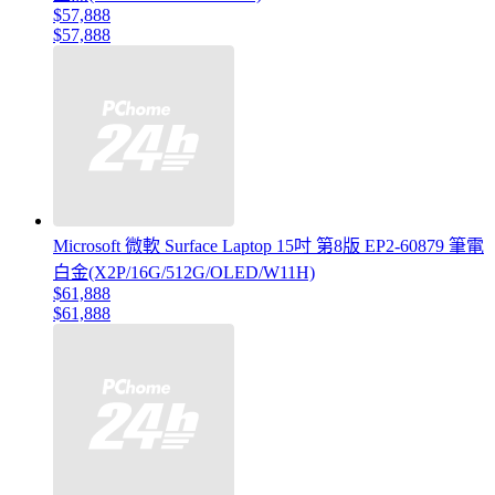
$57,888
$57,888
Microsoft 微軟 Surface Laptop 15吋 第8版 EP2-60879 筆電
白金(X2P/16G/512G/OLED/W11H)
$61,888
$61,888