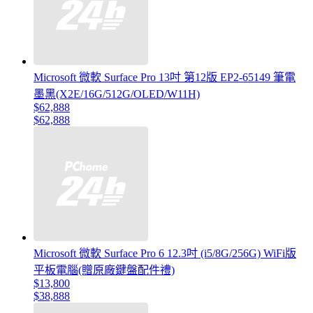
Microsoft 微軟 Surface Pro 13吋 第12版 EP2-65149 筆電
墨黑(X2E/16G/512G/OLED/W11H)
$62,888
$62,888
Microsoft 微軟 Surface Pro 6 12.3吋 (i5/8G/256G) WiFi版
平板電腦(贈原廠鍵盤配件禮)
$13,800
$38,888