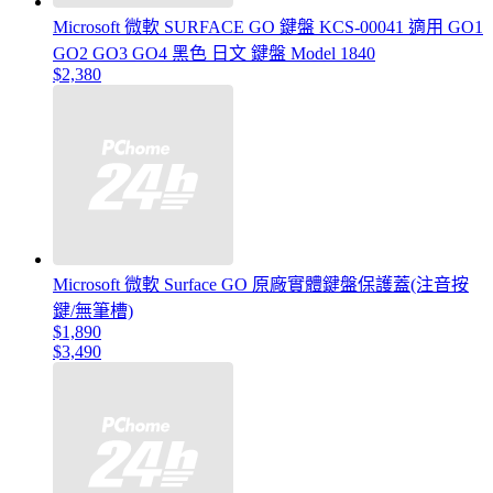
Microsoft 微軟 SURFACE GO 鍵盤 KCS-00041 適用 GO1
GO2 GO3 GO4 黑色 日文 鍵盤 Model 1840
$2,380
Microsoft 微軟 Surface GO 原廠實體鍵盤保護蓋(注音按
鍵/無筆槽)
$1,890
$3,490