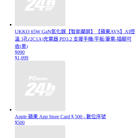
UKKO 65W GaN氮化鎵【智能顯屏】【蘋果AVS】AI控
溫 3孔(2C1A)充電器 PD3.2 支援手機/平板/筆電-插腳可
收(黑)
$990
$1,099
Apple 蘋果 App Store Card $ 500 - 數位序號
$500