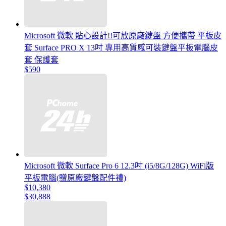
Microsoft 微軟 貼心設計!!可放原廠鍵盤 方便攜帶 平板皮
套 Surface PRO X 13吋 專用高質感可裝鍵盤平板電腦皮
套 保護套
$590
Microsoft 微軟 Surface Pro 6 12.3吋 (i5/8G/128G) WiFi版
平板電腦(贈原廠鍵盤配件禮)
$10,380
$30,888