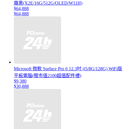
霧黑(X2E/16G/512G/OLED/W11H)
$64,888
$64,888
Microsoft 微軟 Surface Pro 6 12.3吋 (i5/8G/128G) WiFi版
平板電腦(贈市值2100超值配件禮)
$9,380
$30,888