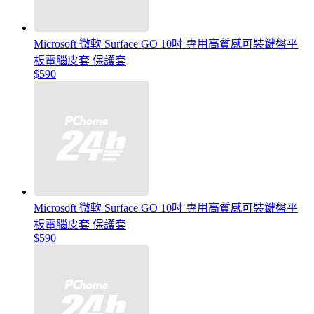
Microsoft 微軟 Surface GO 10吋 專用高質感可裝鍵盤平
板電腦皮套 保護套
$590
Microsoft 微軟 Surface GO 10吋 專用高質感可裝鍵盤平
板電腦皮套 保護套
$590