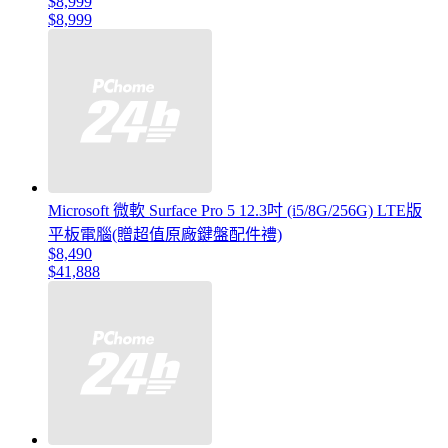
$8,999
$8,999
Microsoft 微軟 Surface Pro 5 12.3吋 (i5/8G/256G) LTE版
平板電腦(贈超值原廠鍵盤配件禮)
$8,490
$41,888