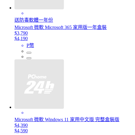
送防毒軟體一年份
Microsoft 微軟 Microsoft 365 家用版一年盒裝
$3,790
$4,190
P幣
Microsoft 微軟 Windows 11 家用中文版 完整盒裝版
$4,390
$4,590