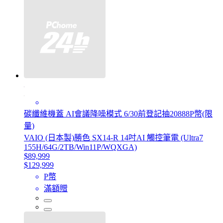
碳纖維機蓋 AI會議降噪模式 6/30前登記抽20888P幣(限
量)
VAIO (日本製)勝色 SX14-R 14吋AI 觸控筆電 (Ultra7
155H/64G/2TB/Win11P/WQXGA)
$89,999
$129,999
P幣
滿額贈