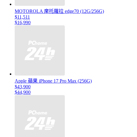
MOTOROLA 摩托羅拉 edge70 (12G/256G)
$11,511
$16,990
Apple 蘋果 iPhone 17 Pro Max (256G)
$43,900
$44,900