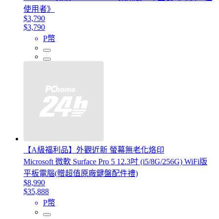
使用者》
$3,790
$3,790
P幣
【A級福利品】外觀近新 螢幕無老化烙印
Microsoft 微軟 Surface Pro 5 12.3吋 (i5/8G/256G) WiFi版
平板電腦(贈超值原廠鍵盤配件禮)
$8,990
$35,888
P幣