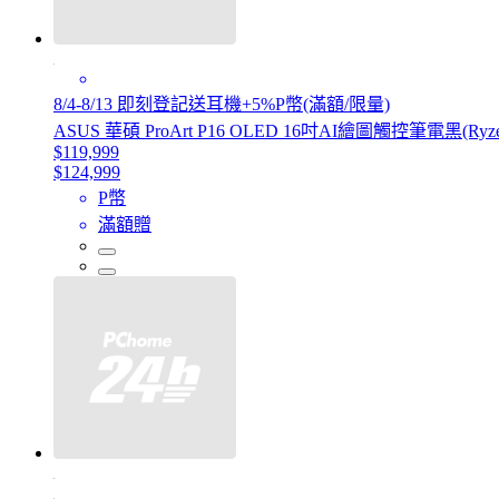
8/4-8/13 即刻登記送耳機+5%P幣(滿額/限量)
ASUS 華碩 ProArt P16 OLED 16吋AI繪圖觸控筆電黑(Ryzen AI
$119,999
$124,999
P幣
滿額贈