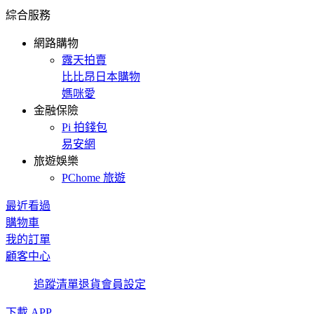
綜合服務
網路購物
露天拍賣
比比昂日本購物
媽咪愛
金融保險
Pi 拍錢包
易安網
旅遊娛樂
PChome 旅遊
最近看過
購物車
我的訂單
顧客中心
追蹤清單
退貨
會員設定
下載 APP