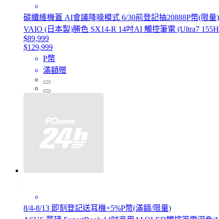
碳纖維機蓋 AI會議降噪模式 6/30前登記抽20888P幣(限量)
VAIO (日本製)勝色 SX14-R 14吋AI 觸控筆電 (Ultra7 155H
$89,999
$129,999
P幣
滿額贈
8/4-8/13 即刻登記送耳機+5%P幣(滿額/限量)