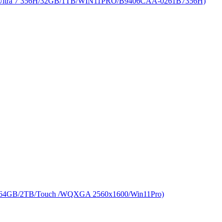
 7 356H/32GB/1TB/WIN11PRO/B9406CAA-0261B7356H)
GB/2TB/Touch /WQXGA 2560x1600/Win11Pro)