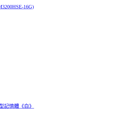
M3200HSE-16G)
超頻 桌上型記憶體《白》