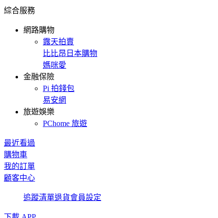
綜合服務
網路購物
露天拍賣
比比昂日本購物
媽咪愛
金融保險
Pi 拍錢包
易安網
旅遊娛樂
PChome 旅遊
最近看過
購物車
我的訂單
顧客中心
追蹤清單
退貨
會員設定
下載 APP