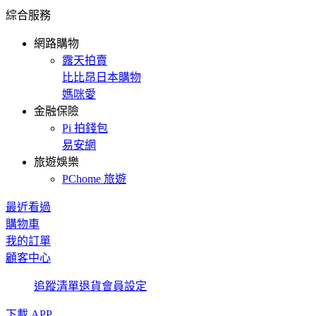
綜合服務
網路購物
露天拍賣
比比昂日本購物
媽咪愛
金融保險
Pi 拍錢包
易安網
旅遊娛樂
PChome 旅遊
最近看過
購物車
我的訂單
顧客中心
追蹤清單
退貨
會員設定
下載 APP