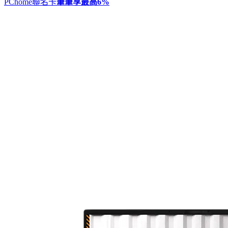
PChome聯名卡
筆筆享最高
6%