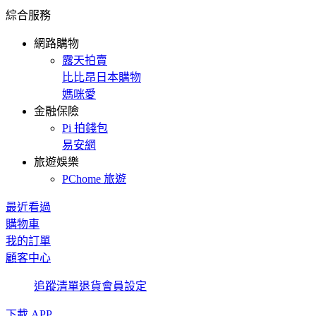
綜合服務
網路購物
露天拍賣
比比昂日本購物
媽咪愛
金融保險
Pi 拍錢包
易安網
旅遊娛樂
PChome 旅遊
最近看過
購物車
我的訂單
顧客中心
追蹤清單
退貨
會員設定
下載 APP