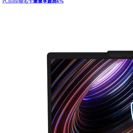
PChome聯名卡
筆筆享最高
6%