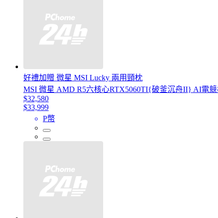
好禮加贈 微星 MSI Lucky 兩用頸枕
MSI 微星 AMD R5六核心RTX5060TI{破釜沉舟II} AI電競機(R5
$32,580
$33,999
P幣