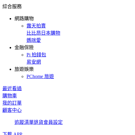
綜合服務
網路購物
露天拍賣
比比昂日本購物
媽咪愛
金融保險
Pi 拍錢包
易安網
旅遊娛樂
PChome 旅遊
最近看過
購物車
我的訂單
顧客中心
追蹤清單
退貨
會員設定
下載 APP