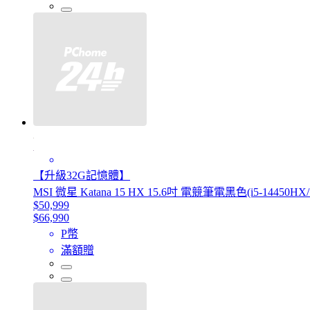
【升級32G記憶體】
MSI 微星 Katana 15 HX 15.6吋 電競筆電黑色(i5-14450HX/
$50,999
$66,990
P幣
滿額贈