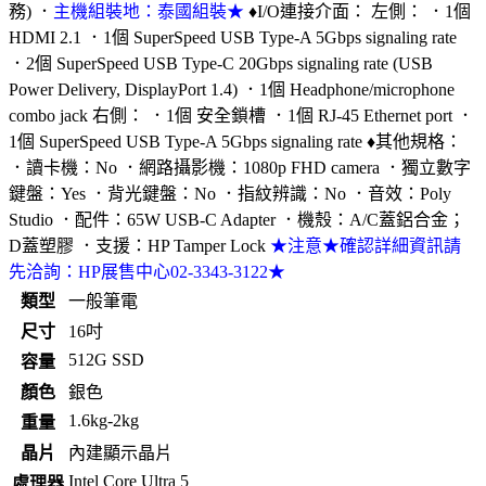
務) ．
主機組裝地：泰國組裝★
♦I/O連接介面： 左側： ．1個
HDMI 2.1 ．1個 SuperSpeed USB Type-A 5Gbps signaling rate
．2個 SuperSpeed USB Type-C 20Gbps signaling rate (USB
Power Delivery, DisplayPort 1.4) ．1個 Headphone/microphone
combo jack 右側： ．1個 安全鎖槽 ．1個 RJ-45 Ethernet port ．
1個 SuperSpeed USB Type-A 5Gbps signaling rate ♦其他規格：
．讀卡機：No ．網路攝影機：1080p FHD camera ．獨立數字
鍵盤：Yes ．背光鍵盤：No ．指紋辨識：No ．音效：Poly
Studio ．配件：65W USB-C Adapter ．機殼：A/C蓋鋁合金；
D蓋塑膠 ．支援：HP Tamper Lock
★注意★確認詳細資訊請
先洽詢：HP展售中心02-3343-3122★
類型
一般筆電
尺寸
16吋
512G SSD
容量
顏色
銀色
1.6kg-2kg
重量
晶片
內建顯示晶片
Intel Core Ultra 5
處理器