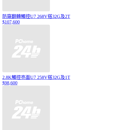
防窺翻轉觸控U7 268V搭32G及2T
$107,600
2.8K觸控亮面U7 258V搭32G及1T
$98,600