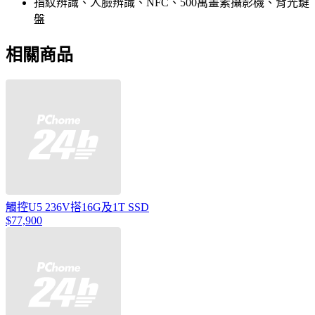
指紋辨識、人臉辨識、NFC、500萬畫素攝影機、背光鍵
盤
相關商品
觸控U5 236V搭16G及1T SSD
$77,900