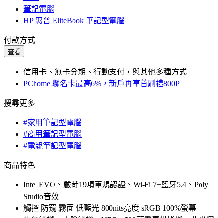
筆記電腦
HP 惠普 EliteBook 筆記型電腦
付款方式
查看
信用卡、無卡分期、行動支付，與其他多種方式
PChome 聯名卡最高6%，新戶再享首刷禮800P
搜尋更多
#家用筆記型電腦
#商用筆記型電腦
#電競筆記型電腦
商品特色
Intel EVO、嚴苛19項軍規認證、Wi-Fi 7+藍牙5.4、Poly
Studio音效
觸控 防窺 霧面 低藍光 800nits亮度 sRGB 100%螢幕