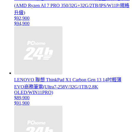
(AMD Ryzen AI 7 PRO 350/32G+32G/2TB/IPS/W11P/規格
升級)
$92,900
$94,900
LENOVO 聯想 ThinkPad X1 Carbon Gen 13 14吋輕薄
EVO商務筆電(Ultra7-258V/32G/1TB/2.8K
OLED/WIN11PRO)
$89,900
$91,900