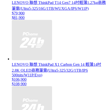
LENOVO 聯想 ThinkPad T14 Gen7 14吋輕薄1.27kg商務
筆電(Ultra5-325/16G/1TB/WUXGA/IPS/W11P)
$79,900
$81,900
LENOVO 聯想 ThinkPad X1 Carbon Gen 14 輕薄14吋
2.8K OLED商務筆電(Ultra5-325/32G/1TB/IPS
500nits/W11P/Evo)
$106,900
$108,900