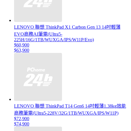
LENOVO 聯想 ThinkPad X1 Carbon Gen 13 14吋輕薄
EVO商務AI筆電(Ultra5-
225H/16G/1TB/WUXGA/IPS/W11P/Evo)
$60,900
$63,900
LENOVO 聯想 ThinkPad T14 Gen6 14吋輕薄1.38kg效能
商務筆電(Ultra5-228V/32G/1TB/WUXGA/IPS/W11P)
$72,900
$74,900