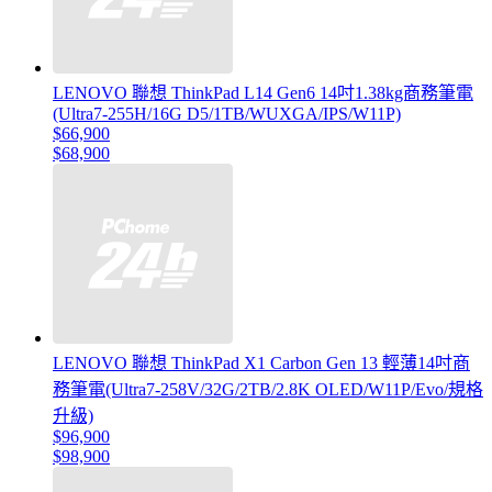
LENOVO 聯想 ThinkPad L14 Gen6 14吋1.38kg商務筆電
(Ultra7-255H/16G D5/1TB/WUXGA/IPS/W11P)
$66,900
$68,900
LENOVO 聯想 ThinkPad X1 Carbon Gen 13 輕薄14吋商
務筆電(Ultra7-258V/32G/2TB/2.8K OLED/W11P/Evo/規格
升級)
$96,900
$98,900