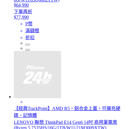
$64,990
下單再折
$77,990
P幣
滿額贈
折扣
【經典TrackPoint】AMD R5，鋁合金上蓋，可擴充硬
碟、記憶體
LENOVO 聯想 ThinkPad E14 Gen6 14吋 商用筆電黑
(Ryzen 5 7535HS/16G/1TB/W11/21M3009XTW)