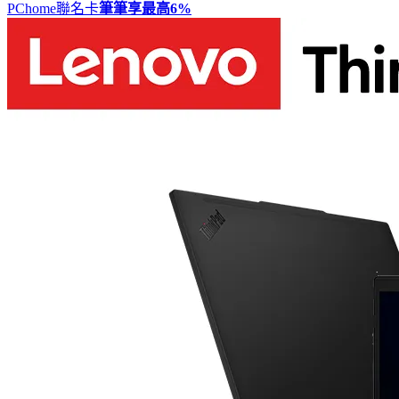
PChome聯名卡
筆筆享最高
6%