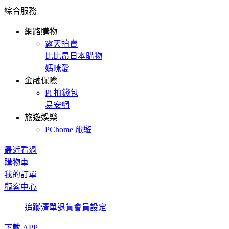
綜合服務
網路購物
露天拍賣
比比昂日本購物
媽咪愛
金融保險
Pi 拍錢包
易安網
旅遊娛樂
PChome 旅遊
最近看過
購物車
我的訂單
顧客中心
追蹤清單
退貨
會員設定
下載 APP