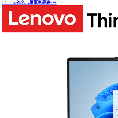
PChome聯名卡
筆筆享最高
6%