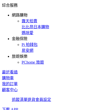
綜合服務
網路購物
露天拍賣
比比昂日本購物
媽咪愛
金融保險
Pi 拍錢包
易安網
旅遊娛樂
PChome 旅遊
最近看過
購物車
我的訂單
顧客中心
追蹤清單
退貨
會員設定
下載 APP