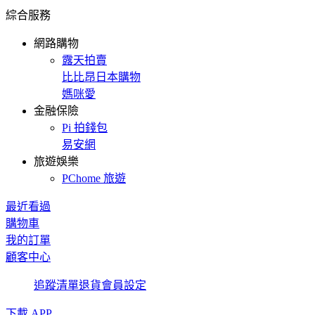
綜合服務
網路購物
露天拍賣
比比昂日本購物
媽咪愛
金融保險
Pi 拍錢包
易安網
旅遊娛樂
PChome 旅遊
最近看過
購物車
我的訂單
顧客中心
追蹤清單
退貨
會員設定
下載 APP