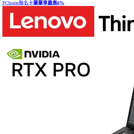
PChome聯名卡
筆筆享最高
6%