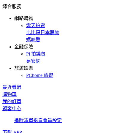
綜合服務
網路購物
露天拍賣
比比昂日本購物
媽咪愛
金融保險
Pi 拍錢包
易安網
旅遊娛樂
PChome 旅遊
最近看過
購物車
我的訂單
顧客中心
追蹤清單
退貨
會員設定
下載 APP