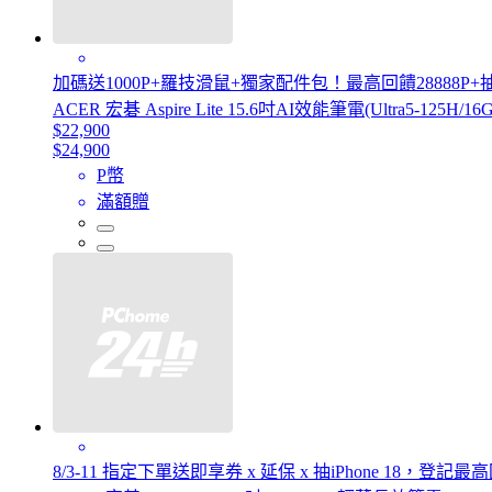
加碼送1000P+羅技滑鼠+獨家配件包！最高回饋28888P
ACER 宏碁 Aspire Lite 15.6吋AI效能筆電(Ultra5-125H/16G/
$22,900
$24,900
P幣
滿額贈
8/3-11 指定下單送即享券 x 延保 x 抽iPhone 18，登記