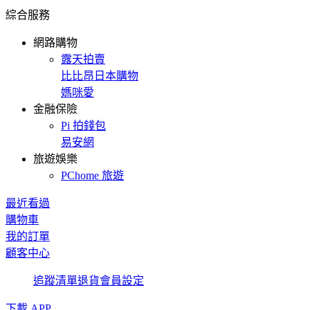
綜合服務
網路購物
露天拍賣
比比昂日本購物
媽咪愛
金融保險
Pi 拍錢包
易安網
旅遊娛樂
PChome 旅遊
最近看過
購物車
我的訂單
顧客中心
追蹤清單
退貨
會員設定
下載 APP