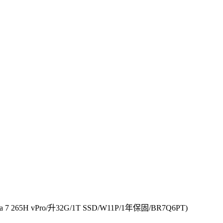
 7 265H vPro/升32G/1T SSD/W11P/1年保固/BR7Q6PT)