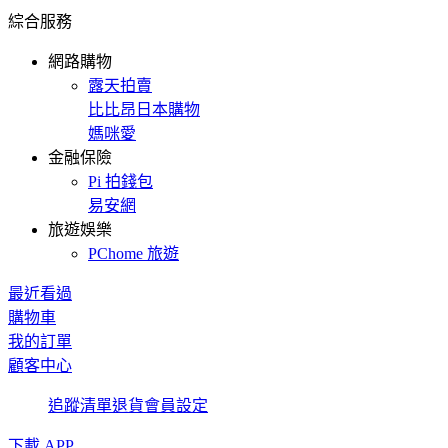
綜合服務
網路購物
露天拍賣
比比昂日本購物
媽咪愛
金融保險
Pi 拍錢包
易安網
旅遊娛樂
PChome 旅遊
最近看過
購物車
我的訂單
顧客中心
追蹤清單
退貨
會員設定
下載 APP