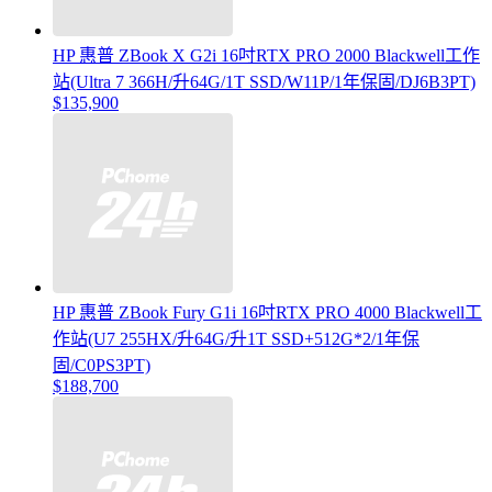
HP 惠普 ZBook X G2i 16吋RTX PRO 2000 Blackwell工作
站(Ultra 7 366H/升64G/1T SSD/W11P/1年保固/DJ6B3PT)
$135,900
HP 惠普 ZBook Fury G1i 16吋RTX PRO 4000 Blackwell工
作站(U7 255HX/升64G/升1T SSD+512G*2/1年保
固/C0PS3PT)
$188,700