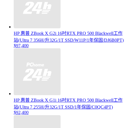
HP 惠普 ZBook X G2i 16吋RTX PRO 500 Blackwell工作
站(Ultra 7 356H/升32G/1T SSD/W11P/1年保固/DJ6B0PT)
$97,400
HP 惠普 ZBook X G1i 16吋RTX PRO 500 Blackwell工作
站(Ultra 7 255H/升32G/1T SSD/1年保固/C0QC4PT)
$92,400