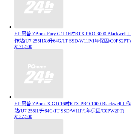
HP 惠普 ZBook Fury G1i 16吋RTX PRO 3000 Blackwell工
作站(U7 255HX/升64G/1T SSD/W11P/1年保固/C0PS2PT)
$171,500
HP 惠普 ZBook X G1i 16吋RTX PRO 1000 Blackwell工作
站(U7 255H/升64G/1T SSD/W11P/1年保固/C0PW2PT)
$127,500