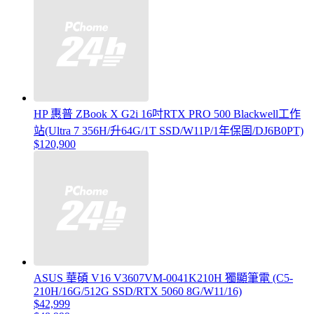
HP 惠普 ZBook X G2i 16吋RTX PRO 500 Blackwell工作
站(Ultra 7 356H/升64G/1T SSD/W11P/1年保固/DJ6B0PT)
$120,900
ASUS 華碩 V16 V3607VM-0041K210H 獨顯筆電 (C5-
210H/16G/512G SSD/RTX 5060 8G/W11/16)
$42,999