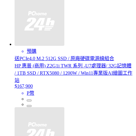
預購
送PCIe4.0 M.2 512G SSD / 原廠硬碟電源線組合
HP 惠普 (商用) Z2G1i TWR 系列 -U7處理器/ 32G記憶體
/ 1TB SSD / RTX5080 / 1200W / Win11專業版AI繪圖工作
站
$167,900
P幣