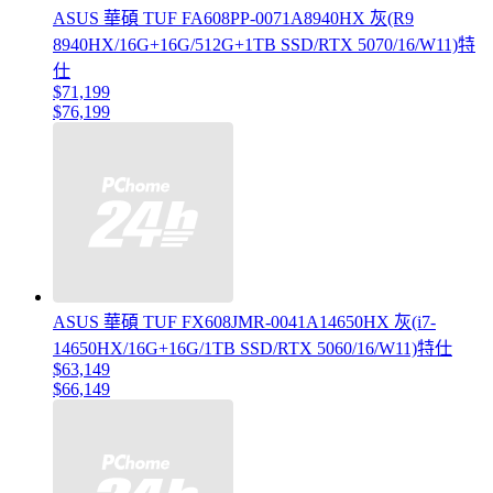
ASUS 華碩 TUF FA608PP-0071A8940HX 灰(R9
8940HX/16G+16G/512G+1TB SSD/RTX 5070/16/W11)特
仕
$71,199
$76,199
ASUS 華碩 TUF FX608JMR-0041A14650HX 灰(i7-
14650HX/16G+16G/1TB SSD/RTX 5060/16/W11)特仕
$63,149
$66,149