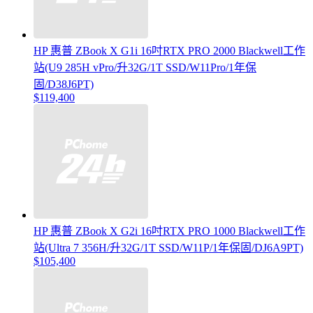
HP 惠普 ZBook X G1i 16吋RTX PRO 2000 Blackwell工作
站(U9 285H vPro/升32G/1T SSD/W11Pro/1年保
固/D38J6PT)
$119,400
HP 惠普 ZBook X G2i 16吋RTX PRO 1000 Blackwell工作
站(Ultra 7 356H/升32G/1T SSD/W11P/1年保固/DJ6A9PT)
$105,400