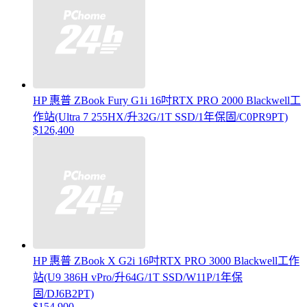
HP 惠普 ZBook Fury G1i 16吋RTX PRO 2000 Blackwell工
作站(Ultra 7 255HX/升32G/1T SSD/1年保固/C0PR9PT)
$126,400
HP 惠普 ZBook X G2i 16吋RTX PRO 3000 Blackwell工作
站(U9 386H vPro/升64G/1T SSD/W11P/1年保
固/DJ6B2PT)
$154,900