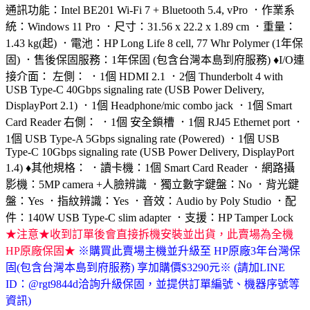
通訊功能：Intel BE201 Wi-Fi 7 + Bluetooth 5.4, vPro ．作業系
統：Windows 11 Pro ．尺寸：31.56 x 22.2 x 1.89 cm ．重量：
1.43 kg(起) ．電池：HP Long Life 8 cell, 77 Whr Polymer (1年保
固) ．售後保固服務：1年保固 (包含台灣本島到府服務) ♦I/O連
接介面： 左側： ．1個 HDMI 2.1 ．2個 Thunderbolt 4 with
USB Type-C 40Gbps signaling rate (USB Power Delivery,
DisplayPort 2.1) ．1個 Headphone/mic combo jack ．1個 Smart
Card Reader 右側： ．1個 安全鎖槽 ．1個 RJ45 Ethernet port ．
1個 USB Type-A 5Gbps signaling rate (Powered) ．1個 USB
Type-C 10Gbps signaling rate (USB Power Delivery, DisplayPort
1.4) ♦其他規格： ．讀卡機：1個 Smart Card Reader ．網路攝
影機：5MP camera +人臉辨識 ．獨立數字鍵盤：No ．背光鍵
盤：Yes ．指紋辨識：Yes ．音效：Audio by Poly Studio ．配
件：140W USB Type-C slim adapter ．支援：HP Tamper Lock
★注意★收到訂單後會直接拆機安裝並出貨，此賣場為全機
HP原廠保固★
※購買此賣場主機並升級至 HP原廠3年台灣保
固(包含台灣本島到府服務) 享加購價$3290元※
(請加LINE
ID：@rgt9844d洽詢升級保固，並提供訂單編號、機器序號等
資訊)