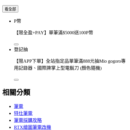
看全部
P幣
【限全盈+PAY】單筆滿$5000送100P幣
登記抽
【限APP下單】全站指定品單筆滿888元抽Mio gogoro專
用記錄器、國際牌掌上型電鬍刀 (顏色隨機)
相關分類
筆電
特仕筆電
筆電採購攻略
RTX繪圖筆電改機