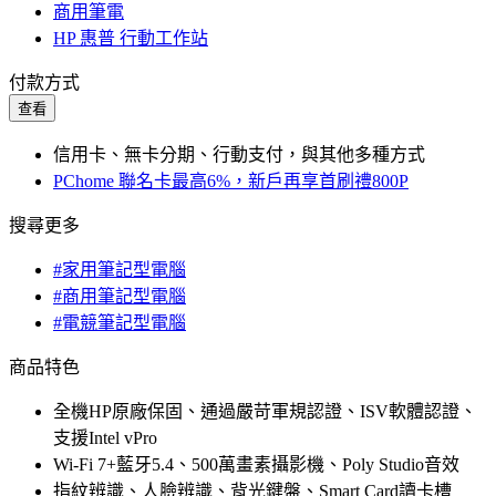
商用筆電
HP 惠普 行動工作站
付款方式
查看
信用卡、無卡分期、行動支付，與其他多種方式
PChome 聯名卡最高6%，新戶再享首刷禮800P
搜尋更多
#家用筆記型電腦
#商用筆記型電腦
#電競筆記型電腦
商品特色
全機HP原廠保固、通過嚴苛軍規認證、ISV軟體認證、
支援Intel vPro
Wi-Fi 7+藍牙5.4、500萬畫素攝影機、Poly Studio音效
指紋辨識、人臉辨識、背光鍵盤、Smart Card讀卡槽