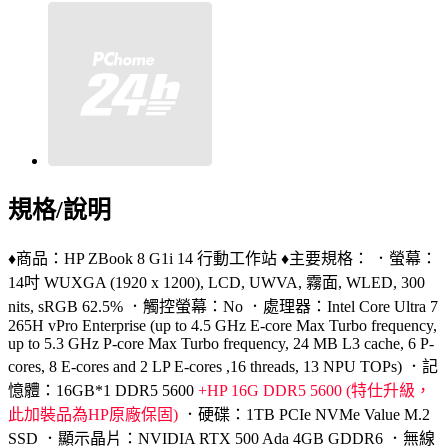
規格/說明
♦商品：HP ZBook 8 G1i 14 行動工作站 ♦主要規格： ．螢幕：
14吋 WUXGA (1920 x 1200), LCD, UWVA, 霧面, WLED, 300
nits, sRGB 62.5% ．觸控螢幕：No ．處理器：Intel Core Ultra 7
265H vPro Enterprise (up to 4.5 GHz E-core Max Turbo frequency,
up to 5.3 GHz P-core Max Turbo frequency, 24 MB L3 cache, 6 P-
cores, 8 E-cores and 2 LP E-cores ,16 threads, 13 NPU TOPs) ．記
憶體：16GB*1 DDR5 5600
+HP 16G DDR5 5600 (特仕升級，
此加裝品為HP原廠保固)
．硬碟：1TB PCIe NVMe Value M.2
SSD ．顯示晶片：NVIDIA RTX 500 Ada 4GB GDDR6 ．無線