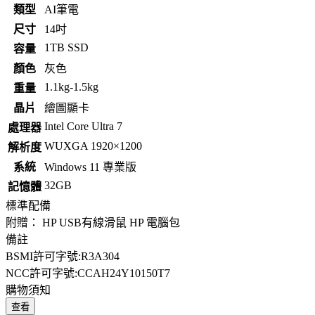
類型
AI筆電
尺寸
14吋
1TB SSD
容量
顏色
灰色
1.1kg-1.5kg
重量
晶片
繪圖顯卡
Intel Core Ultra 7
處理器
WUXGA 1920×1200
解析度
系統
Windows 11 專業版
32GB
記憶體
標準配備
附贈： HP USB有線滑鼠 HP 電腦包
備註
BSMI許可字號:R3A304
NCC許可字號:CCAH24Y10150T7
購物須知
查看