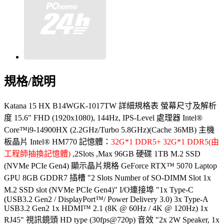
規格/說明
Katana 15 HX B14WGK-1017TW 詳細規格表
螢幕尺寸及解析
度 15.6" FHD (1920x1080), 144Hz, IPS-Level 處理器 Intel®
Core™i9-14900HX (2.2GHz/Turbo 5.8GHz)(Cache 36MB) 主機
板晶片 Intel® HM770 記憶體：
32G*1 DDR5+ 32G*1 DDR5(由
工程師抽換記憶體)
,2Slots ,Max 96GB 硬碟 1TB M.2 SSD
(NVMe PCIe Gen4) 顯示晶片規格 GeForce RTX™ 5070 Laptop
GPU 8GB GDDR7 插槽 "2 Slots Number of SO-DIMM Slot 1x
M.2 SSD slot (NVMe PCIe Gen4)" I/O連接埠 "1x Type-C
(USB3.2 Gen2 / DisplayPort™/ Power Delivery 3.0) 3x Type-A
USB3.2 Gen2 1x HDMI™ 2.1 (8K @ 60Hz / 4K @ 120Hz) 1x
RJ45" 視訊鏡頭 HD type (30fps@720p) 音效 "2x 2W Speaker, 1x