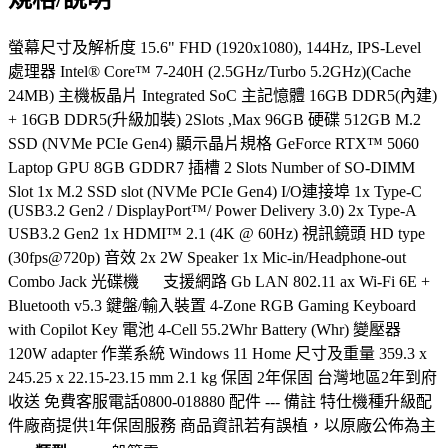
螢幕尺寸及解析度 15.6" FHD (1920x1080), 144Hz, IPS-Level
處理器 Intel® Core™ 7-240H (2.5GHz/Turbo 5.2GHz)(Cache
24MB) 主機板晶片 Integrated SoC 主記憶體 16GB DDR5(內建)
+ 16GB DDR5(升級加裝) 2Slots ,Max 96GB 硬碟 512GB M.2
SSD (NVMe PCIe Gen4) 顯示晶片規格 GeForce RTX™ 5060
Laptop GPU 8GB GDDR7 插槽 2 Slots Number of SO-DIMM
Slot 1x M.2 SSD slot (NVMe PCIe Gen4) I/O連接埠 1x Type-C
(USB3.2 Gen2 / DisplayPort™/ Power Delivery 3.0) 2x Type-A
USB3.2 Gen2 1x HDMI™ 2.1 (4K @ 60Hz) 視訊鏡頭 HD type
(30fps@720p) 音效 2x 2W Speaker 1x Mic-in/Headphone-out
Combo Jack 光碟機 支援網路 Gb LAN 802.11 ax Wi-Fi 6E +
Bluetooth v5.3 鍵盤/輸入裝置 4-Zone RGB Gaming Keyboard
with Copilot Key 電池 4-Cell 55.2Whr Battery (Whr) 變壓器
120W adapter 作業系統 Windows 11 Home 尺寸及重量 359.3 x
245.25 x 22.15-23.15 mm 2.1 kg 保固 2年保固 台灣地區2年到府
收送 免費客服電話0800-018880 配件 --- 備註 特仕機種升級配
件廠商提供1年保固服務 商品資訊若有誤植，以原廠公佈為主