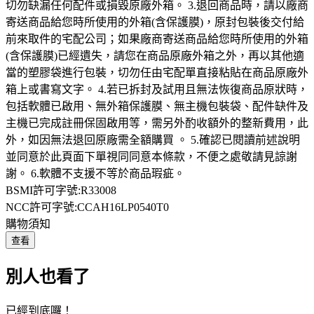
切勿缺漏任何配件或損毀原廠外箱。 3.退回商品時，請以廠商
寄送商品給您時所使用的外箱(含保護膜)，原封包裝後交付給
前來取件的宅配公司；如果廠商寄送商品給您時所使用的外箱
(含保護膜)已經遺失，請您在商品原廠外箱之外，再以其他適
當的塑膠袋進行包裝，切勿任由宅配單直接粘貼在商品原廠外
箱上或書寫文字。 4.若已拆封及試用且無法恢復商品原狀時，
包括軟體已啟用、無外箱保護膜、無主機包裝袋、配件缺件及
主機已完成註冊保固啟用等，需另外酌收額外的整新費用，此
外，如因無法退回原廠需全額購買 。 5.確認已閱讀前述說明
並同意於此頁面下單視同同意本條款，不便之處敬請見諒謝
謝。 6.軟體不支援不等於商品瑕疵。
BSMI許可字號:R33008
NCC許可字號:CCAH16LP0540T0
購物須知
查看
別人也看了
已經到底囉！