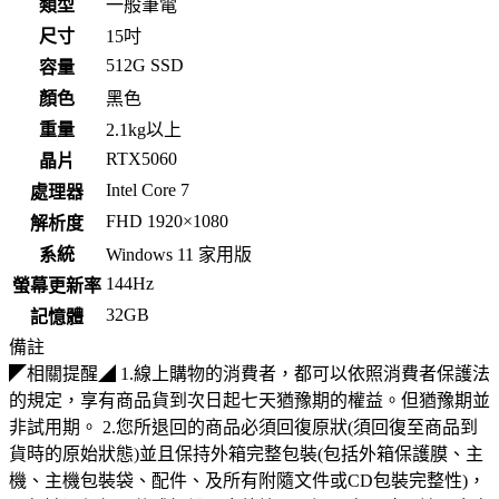
類型
一般筆電
尺寸
15吋
512G SSD
容量
顏色
黑色
重量
2.1kg以上
RTX5060
晶片
Intel Core 7
處理器
FHD 1920×1080
解析度
系統
Windows 11 家用版
144Hz
螢幕更新率
32GB
記憶體
備註
◤相關提醒◢ 1.線上購物的消費者，都可以依照消費者保護法
的規定，享有商品貨到次日起七天猶豫期的權益。但猶豫期並
非試用期。 2.您所退回的商品必須回復原狀(須回復至商品到
貨時的原始狀態)並且保持外箱完整包裝(包括外箱保護膜、主
機、主機包裝袋、配件、及所有附隨文件或CD包裝完整性)，