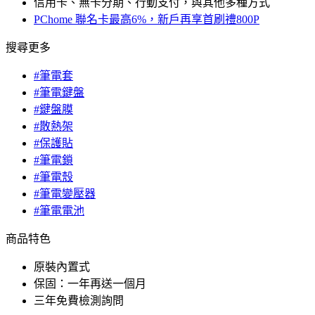
信用卡、無卡分期、行動支付，與其他多種方式
PChome 聯名卡最高6%，新戶再享首刷禮800P
搜尋更多
#筆電套
#筆電鍵盤
#鍵盤膜
#散熱架
#保護貼
#筆電鎖
#筆電殼
#筆電變壓器
#筆電電池
商品特色
原裝內置式
保固：一年再送一個月
三年免費檢測詢問