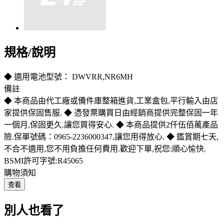
規格/說明
◆ 適用電池型號： DWVRR,NR6MH
備註
◆ 本商品由代工廠或備件庫整箱進貨,工業盒包,平行輸入由店
家提供保固售服. ◆ 憑發票購買日由經銷商提供完整保固一年
一個月,保固更久.讓您買得安心. ◆ 本商品提供2仟伍佰萬產品
險.保單號碼：0965-2236000347,讓您用得放心. ◆ 鑑賞期七天,
不合不適用,您不用負擔任何費用.歡迎下單,祝您:順心愉快.
BSMI許可字號:R45065
購物須知
查看
別人也看了