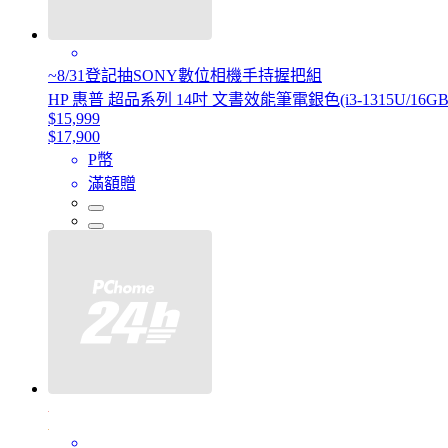
~8/31登記抽SONY數位相機手持握把組
HP 惠普 超品系列 14吋 文書效能筆電銀色(i3-1315U/16GB/512
$15,999
$17,900
P幣
滿額贈