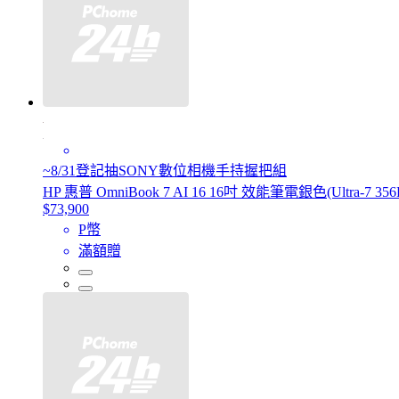
~8/31登記抽SONY數位相機手持握把組
HP 惠普 OmniBook 7 AI 16 16吋 效能筆電銀色(Ultra-7 356H
$73,900
P幣
滿額贈