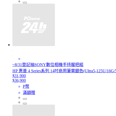
~8/31登記抽SONY數位相機手持握把組
HP 惠普 4 Series系列 14吋商用筆電銀色(Ultra5-125U/16G/
$31,900
$36,900
P幣
滿額贈