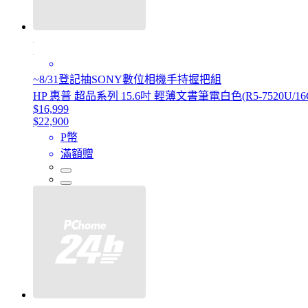
~8/31登記抽SONY數位相機手持握把組
HP 惠普 超品系列 15.6吋 輕薄文書筆電白色(R5-7520U/16GB/5
$16,999
$22,900
P幣
滿額贈