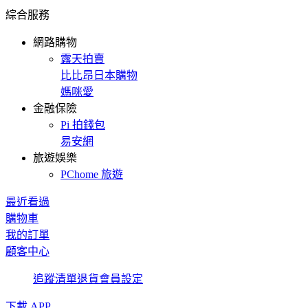
綜合服務
網路購物
露天拍賣
比比昂日本購物
媽咪愛
金融保險
Pi 拍錢包
易安網
旅遊娛樂
PChome 旅遊
最近看過
購物車
我的訂單
顧客中心
追蹤清單
退貨
會員設定
下載 APP