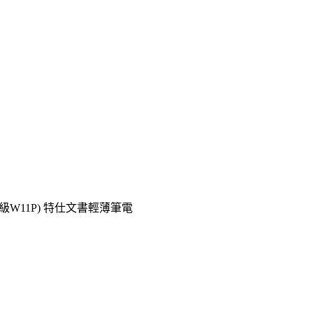
/W11升級W11P) 特仕文書輕薄筆電