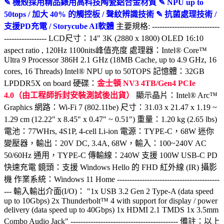
✎ 機殼採用精品錶用高科技陶瓷鋁合金材質 ✎ NPU up to
50tops / 加大 40% 的觸控板 / 聲紋辨識技術 ✎ 抗菌處理技術 /
支援PD充電 / Storycube AI軟體
主要規格: ---------------------------
----------------- LCD尺寸：14" 3K (2880 x 1800) OLED 16:10
aspect ratio , 120Hz 1100nits峰值亮度 處理器：Intel® Core™
Ultra 9 Processor 386H 2.1 GHz (18MB Cache, up to 4.9 GHz, 16
cores, 16 Threads) Intel® NPU up to 50TOPS 記憶體：32GB
LPDDR5X on board 硬碟：
金士頓 NV3 4TB/Gen4 PCIe
4.0（由工程師拆封安裝測試後出貨）
顯示晶片：Intel® Arc™
Graphics 網路：Wi-Fi 7 (802.11be) 尺寸：31.03 x 21.47 x 1.19 ~
1.29 cm (12.22" x 8.45" x 0.47" ~ 0.51") 重量：1.20 kg (2.65 lbs)
電池：77WHrs, 4S1P, 4-cell Li-ion 電源：TYPE-C，68W 迷你
變壓器，輸出：20V DC, 3.4A, 68W，輸入：100~240V AC
50/60Hz 通用，TYPE-C 傳輸線：240W 支援 100W USB-C PD
快速充電 鏡頭：支援 Windows Hello 的 FHD 紅外線 (IR) 攝影
機 作業系統：Windows 11 Home -----------------------------------------
--- 輸入輸出介面(I/O)： "1x USB 3.2 Gen 2 Type-A (data speed
up to 10Gbps) 2x Thunderbolt™ 4 with support for display / power
delivery (data speed up to 40Gbps) 1x HDMI 2.1 TMDS 1x 3.5mm
Combo Audio Jack" ------------------------------------------- 備註：以上