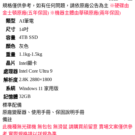
規格僅供參考，如有任何問題，請依原廠公告為主
※硬碟由
金士頓原廠(五年保固) ※機器主體由華碩原廠(兩年保固)
類型
AI筆電
尺寸
14吋
4TB SSD
容量
顏色
灰色
1.1kg-1.5kg
重量
晶片
Intel顯卡
Intel Core Ultra 9
處理器
2.8K 2880×1800
解析度
系統
Windows 11 家用版
32GB
記憶體
標準配備
原廠變壓器、使用手冊、保固說明手冊
備註
此機種無光碟機 無包包 無滑鼠 請購買前留意 賣場文案僅供參
考 實際規格請以詳規為準