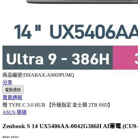
商品編號:DHABAX-A900JPUMQ
分享
複製連結
賣貴通報
贈 TYPE C 3.0 HUB 【升級指定 金士頓 2TB SSD】
ASUS 華碩
Zenbook S 14 UX5406AA-0042G386H AI筆電 (CU9
$99,900