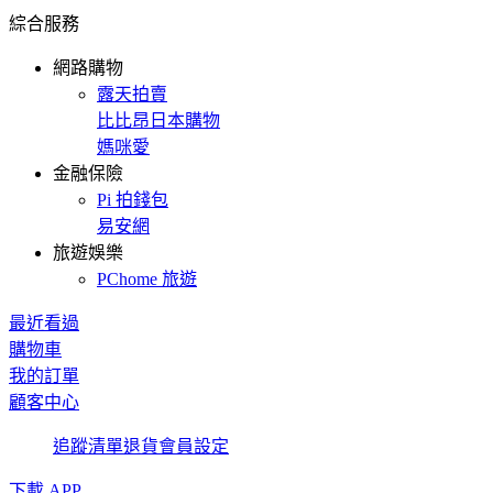
綜合服務
網路購物
露天拍賣
比比昂日本購物
媽咪愛
金融保險
Pi 拍錢包
易安網
旅遊娛樂
PChome 旅遊
最近看過
購物車
我的訂單
顧客中心
追蹤清單
退貨
會員設定
下載 APP