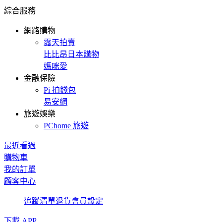
綜合服務
網路購物
露天拍賣
比比昂日本購物
媽咪愛
金融保險
Pi 拍錢包
易安網
旅遊娛樂
PChome 旅遊
最近看過
購物車
我的訂單
顧客中心
追蹤清單
退貨
會員設定
下載 APP