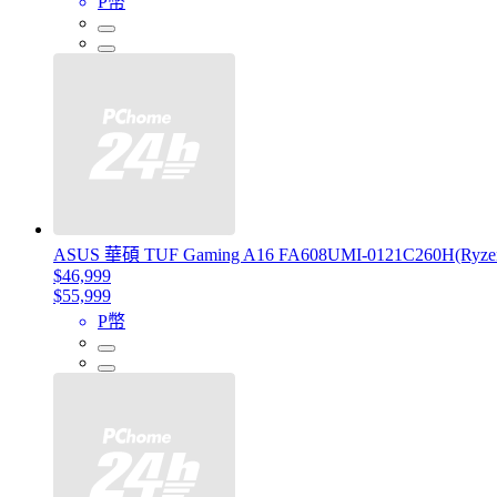
P幣
ASUS 華碩 TUF Gaming A16 FA608UMI-0121C260H(Ryz
$46,999
$55,999
P幣