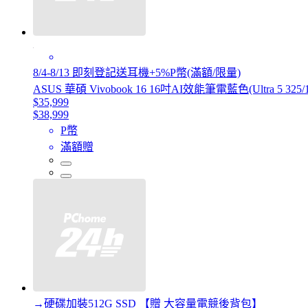
8/4-8/13 即刻登記送耳機+5%P幣(滿額/限量)
ASUS 華碩 Vivobook 16 16吋AI效能筆電藍色(Ultra 5 325/1
$35,999
$38,999
P幣
滿額贈
→硬碟加裝512G SSD 【贈 大容量電競後背包】