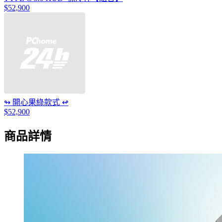
$52,900
↬ 開心果綠款式 ↫
$52,900
商品詳情