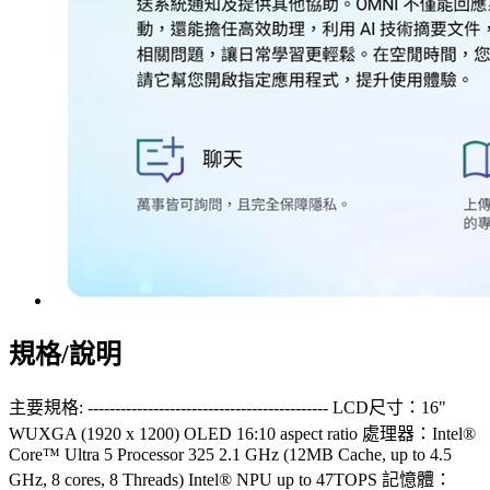
規格/說明
主要規格: -------------------------------------------- LCD尺寸：16"
WUXGA (1920 x 1200) OLED 16:10 aspect ratio 處理器：Intel®
Core™ Ultra 5 Processor 325 2.1 GHz (12MB Cache, up to 4.5
GHz, 8 cores, 8 Threads) Intel® NPU up to 47TOPS 記憶體：