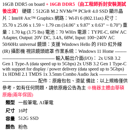
16GB DDR5 on board
+ 16GB DDR5（由工程師拆封安裝測試
後出貨）
硬碟：512GB M.2 NVMe™ PCIe® 4.0 SSD 顯示晶
片：Intel® Arc™ Graphics 網路：Wi-Fi 6 (802.11ax) 尺寸：
35.70 x 25.06 x 1.59 ~ 1.79 cm (14.06" x 9.87" x 0.63" ~ 0.70") 重
量：1.70 kg (3.75 lbs) 電池：70 WHrs 電源：TYPE-C, 68W AC
Adapter, Output: 20V DC, 3.4A, 68W, Input: 100~240V AC
50/60Hz universal 鏡頭：支援 Windows Hello 的 FHD 紅外線
(IR) 攝影機 視訊鏡頭遮罩 作業系統：Windows 11 Home --------
------------------------------------ 輸入輸出介面(I/O)： 2x USB 3.2
Gen 1 Type-A (data speed up to 5Gbps) 2x USB 3.2 Gen 1 Type-C
with support for display / power delivery (data speed up to 5Gbps)
1x HDMI 2.1 TMDS 1x 3.5mm Combo Audio Jack -------------------
------------------------ 配件：原廠包包、滑鼠 備註：以上規格僅供
參考，如有任何問題，請依原廠公告為主
※機器主體由華碩
原廠(兩年保固)
類型
一般筆電, AI筆電
尺寸
16吋
512G SSD
容量
顏色
粉色