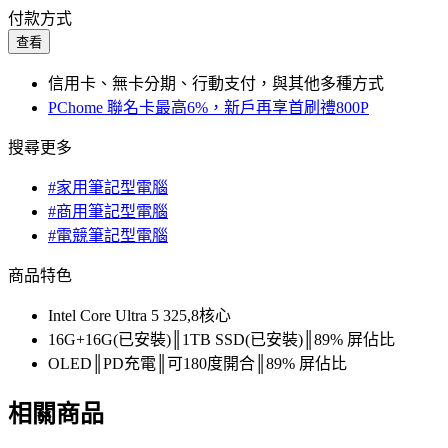
付款方式
查看
信用卡、無卡分期、行動支付，與其他多種方式
PChome 聯名卡最高6%，新戶再享首刷禮800P
搜尋更多
#家用筆記型電腦
#商用筆記型電腦
#電競筆記型電腦
商品特色
Intel Core Ultra 5 325,8核心
16G+16G(已安裝)║1TB SSD(已安裝)║89% 屏佔比
OLED║PD充電║可180度開合║89% 屏佔比
相關商品