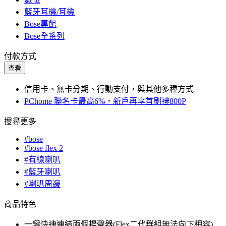
藍牙耳機/耳機
Bose專館
Bose全系列
付款方式
查看
信用卡、無卡分期、行動支付，與其他多種方式
PChome 聯名卡最高6%，新戶再享首刷禮800P
搜尋更多
#bose
#bose flex 2
#有線喇叭
#藍牙喇叭
#喇叭周邊
商品特色
一鍵快捷連結兩個揚聲器(Flex二代群組無法向下相容)